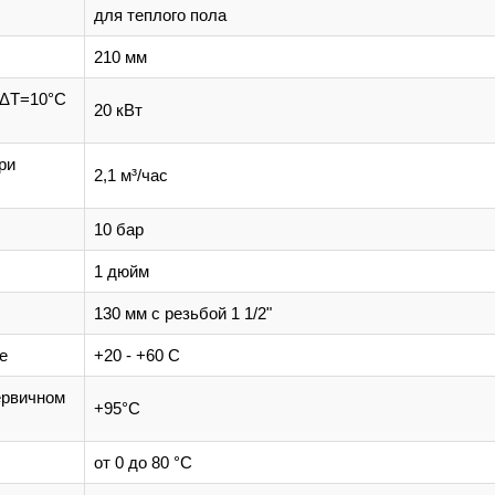
для теплого пола
210 мм
 ΔT=10°С
20 кВт
ри
2,1 м³/час
10 бар
1 дюйм
130 мм с резьбой 1 1/2"
е
+20 - +60 С
ервичном
+95°С
от 0 до 80 °С