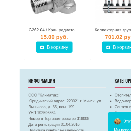
KA002 / Коллекторная группа на 2 выхода, расходомер, воздухоотводчик, сливной кран, торцевой кран, термометр, TIM
G262.04 / Кран радиаторный угловой 1/2" (обратка), GAPPO
б.
15.00 руб.
701.02 ру
у
В корзину
В корзи
ИНФОРМАЦИЯ
КАТЕГОР
ООО "Климатикс"
Отопите
Юридический адрес:
220021
г. Минск, ул.
Водонагр
Лынькова, д. 35, пом. 199
Сантехни
УНП:192596864
Бытовая 
Номер в Торговом реестре 318008
Вентиля
Это
Дата регистрации 01.04.2016
Мы испол
Политика конфиденциальности