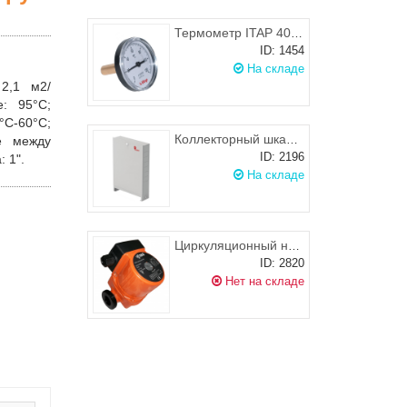
Термометр ITAP 40mm, осевое подключение 493
ID: 1454
На складе
 2,1
м2/
е:
95°С;
°С-60°С;
Коллекторный шкаф наружный WESTER ШРН-6 (1157х119х652 мм)
е между
ID: 2196
а
: 1".
На складе
Циркуляционный насос IBO OHI 25-60/130
ID: 2820
Нет на складе