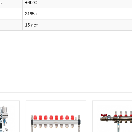
ды
+40°С
3195 г
15 лет