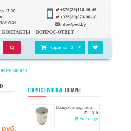
+375(29)110-46-46
до 17.00
ик
+375(29)373-90-16
ЕЛАРУСИ
info@pvd.by
КОНТАКТЫ
ВОПРОС-ОТВЕТ
Корзина:
0
TOR PF MB 840
0
СОПУТСТВУЮЩИЕ
ТОВАРЫ
Воздухоотводчик автоматический прямой 1/2" ProFactor PFDV571.15
ID: 1019
На складе
4
руб.