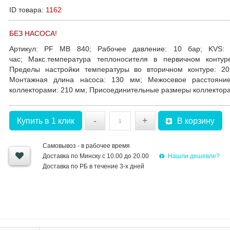
ID товара:
1162
БЕЗ НАСОСА!
Артикул
: PF MB 840;
Рабочее давление
: 10 бар;
KVS
:
час;
Макс.температура теплоносителя в первичном контур
Пределы настройки температуры во вторичном контуре
: 20
Монтажная длина насоса
: 130 мм;
Межосевое расстояни
коллекторами
: 210 мм;
Присоединительные размеры коллектор
-
+
Купить в 1 клик
В корзину
Самовывоз - в рабочее время
Нашли дешевле?
Доставка по Минску с 10.00 до 20.00
Доставка по РБ в течение 3-х дней