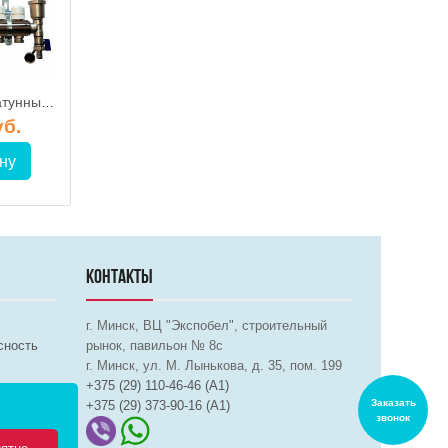
PF.101.1011-5 / Латунный коллектор на 5 выходов, PROFITT купить в Минске
Коллектор латунный для теплого пола 3 выхода (серия 71Е) RUMET
уб.
390.00 руб.
1 074.65 
ну
В корзину
В корз
КОНТАКТЫ
г. Минск, ВЦ "Экспобел", строительный
сность
рынок, павильон № 8c
г. Минск, ул. М. Лынькова, д. 35, пом. 199
+375 (29) 110-46-46 (А1)
Заказать
+375 (29) 373-90-16 (A1)
звонок