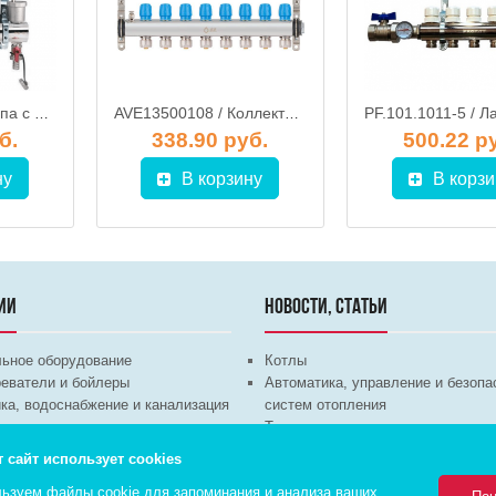
Коллекторная группа c расходомер.и воздухоотводч.в сборе 1"х3/4M PROFACTOR на 6 выходов
AVE13500108 / Коллекторная группа AVE135, 8 вых. AV Engineering
б.
338.90 руб.
500.22 р
ну
В корзину
В корзи
ИИ
НОВОСТИ, СТАТЬИ
льное оборудование
Котлы
еватели и бойлеры
Автоматика, управление и безопа
ка, водоснабжение и канализация
систем отопления
техника
Теплые полы
ционное оборудование
Трубы и арматура
т сайт использует cookies
Насосы
ьзуем файлы cookie для запоминания и анализа ваших