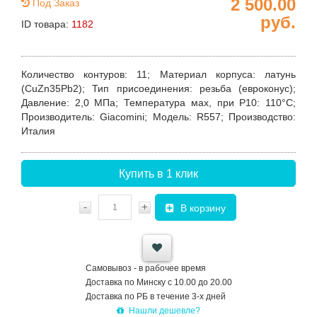
2 500.00
Под Заказ
руб.
ID товара:
1182
Количество контуров
: 11;
Материал корпуса
: латунь
(CuZn35Pb2);
Тип присоединения
: резьба (евроконус);
Давление: 2,0 МПа;
Температура мах, при P10
: 110°С;
Производитель
: Giacomini;
Модель
: R557;
Производство
:
Италия
Купить в 1 клик
-
+
В корзину
Самовывоз - в рабочее время
Доставка по Минску с 10.00 до 20.00
Доставка по РБ в течение 3-х дней
Нашли дешевле?