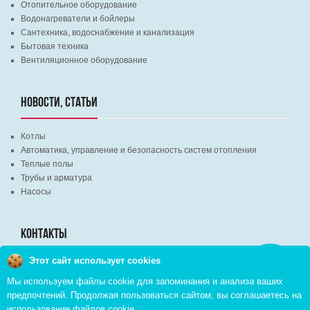
Отопительное оборудование
Водонагреватели и бойлеры
Сантехника, водоснабжение и канализация
Бытовая техника
Вентиляционное оборудование
НОВОСТИ, СТАТЬИ
Котлы
Автоматика, управление и безопасность систем отопления
Теплые полы
Трубы и арматура
Насосы
КОНТАКТЫ
Этот сайт использует cookies
Заказать
г. Минск, ВЦ "Экспобел", строительный рынок, павильон № 8c
звонок
Мы используем файлы cookie для запоминания и анализа ваших
г. Минск, ул. М. Лынькова, д. 35, пом. 199
предпочтений. Продолжая пользоваться сайтом, вы соглашаетесь на
+375 (29) 110-46-46 (А1)
использование
файлов cookie
+375 (29) 373-90-16 (A1)