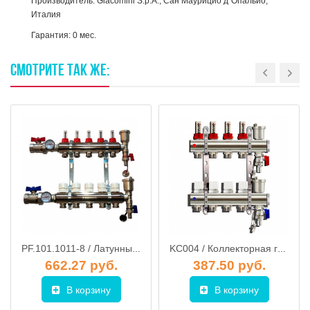
Производитель: Giacomini S.p.A., Сан Маурицио д`Опальио,
Италия
Гарантия: 0 мес.
СМОТРИТЕ
ТАК
ЖЕ:
PF.101.1011-8 / Латунный коллектор на 8 выходов, PROFITT купить в Минске
KC004 / Коллекторная группа на 4 выхода, расходомер, воздухоотводчик, сливной кран, TIM
662.27 руб.
387.50 руб.
В корзину
В корзину