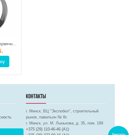
Хомут стальной червячный 90-110 мм
Хомут стальной червячный 60-165 мм
б.
6.00 руб.
35.00 р
ну
В корзину
В корз
КОНТАКТЫ
г. Минск, ВЦ "Экспобел", строительный
сность
рынок, павильон № 8c
г. Минск, ул. М. Лынькова, д. 35, пом. 199
+375 (29) 110-46-46 (А1)
Заказать