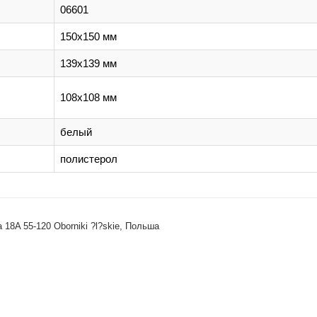
06601
150х150 мм
139х139 мм
108х108 мм
белый
полистерол
 18A 55-120 Oborniki ?l?skie, Польша