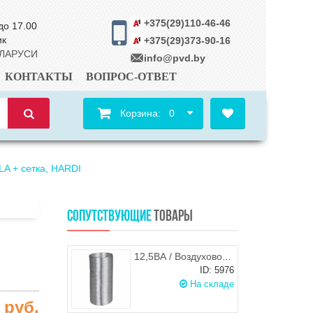
+375(29)110-46-46
до 17.00
ик
+375(29)373-90-16
ЕЛАРУСИ
info@pvd.by
КОНТАКТЫ
ВОПРОС-ОТВЕТ
Корзина:
0
A + сетка, HARDI
СОПУТСТВУЮЩИЕ
ТОВАРЫ
12,5ВА / Воздуховод алюминиевый гофрированный (гофра) d.125, ЭРА
ID: 5976
На складе
6
руб.