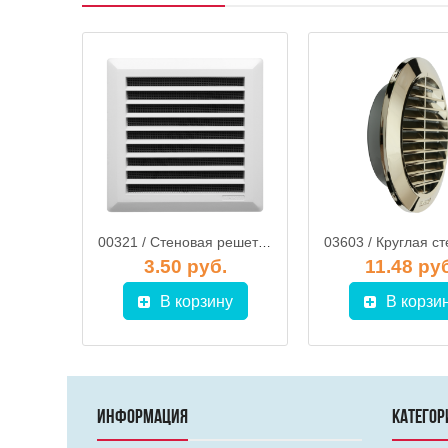
03300 / Радиаторная решетка 350х140 мм, HARDI
00321 / Стеновая решетка 175х175 мм + сетка, HARDI
.
3.50 руб.
11.48 ру
у
В корзину
В корзи
ИНФОРМАЦИЯ
КАТЕГОР