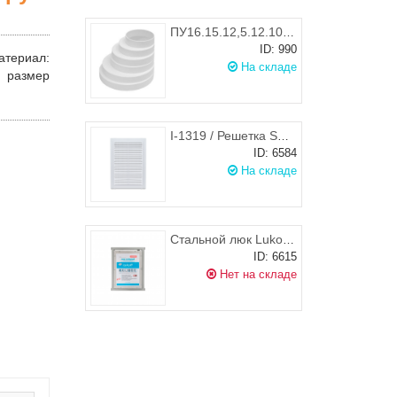
ПУ16.15.12,5.12.10.8 / Редуктор эксцентриковый универсальный для круглых воздуховодов 80/100/120/125/150/160 мм (пирамидка) ЭРА
ID: 990
атериал
:
На складе
размер
I-1319 / Решетка STORM одинарная 130х190 мм
ID: 6584
На складе
Стальной люк Lukoff ST 20х40 (распашной)
ID: 6615
Нет на складе