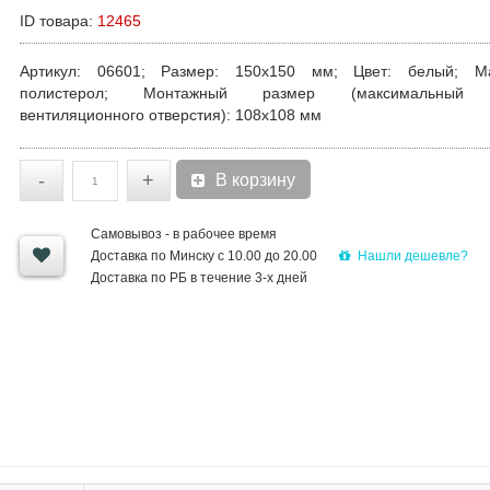
ID товара:
12465
Артикул
: 06601;
Размер
: 150х150 мм;
Цвет
: белый;
М
полистерол;
Монтажный размер (максимальный 
вентиляционного отверстия)
:
108х108 мм
-
+
В корзину
Самовывоз - в рабочее время
Нашли дешевле?
Доставка по Минску с 10.00 до 20.00
Доставка по РБ в течение 3-х дней