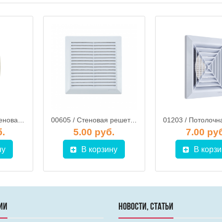
03603 / Круглая стеновая решетка d.125мм СЕРЕБРО + сетка + фланец, HARDI
00605 / Стеновая решетка 175х175 мм, HARDI
б.
5.00 руб.
7.00 ру
ну
В корзину
В корзи
ИИ
НОВОСТИ, СТАТЬИ