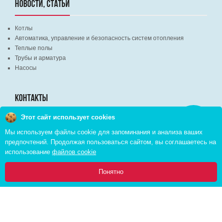
НОВОСТИ, СТАТЬИ
Котлы
Автоматика, управление и безопасность систем отопления
Теплые полы
Трубы и арматура
Насосы
КОНТАКТЫ
Этот сайт использует cookies
Заказать
г. Минск, ВЦ "Экспобел", строительный рынок, павильон № 8c
звонок
Мы используем файлы cookie для запоминания и анализа ваших
г. Минск, ул. М. Лынькова, д. 35, пом. 199
предпочтений. Продолжая пользоваться сайтом, вы соглашаетесь на
+375 (29) 110-46-46 (А1)
использование
файлов cookie
+375 (29) 373-90-16 (A1)
0
Понятно
Главная
Каталог
Инфо
Избранное
Корзина:
Copyright © 2026 pvd.by All Rights Reserved
Комплексное продвижение в интернете