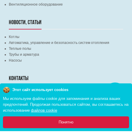
Вентиляционное оборудование
НОВОСТИ, СТАТЬИ
Котлы
Автоматика, управление и безопасность систем отопления
Теплые полы
Трубы и арматура
Насосы
КОНТАКТЫ
Этот сайт использует cookies
Заказать
г. Минск, ВЦ "Экспобел", строительный рынок, павильон № 8c
звонок
Мы используем файлы cookie для запоминания и анализа ваших
г. Минск, ул. М. Лынькова, д. 35, пом. 199
предпочтений. Продолжая пользоваться сайтом, вы соглашаетесь на
+375 (29) 110-46-46 (А1)
использование
файлов cookie
+375 (29) 373-90-16 (A1)
0
Понятно
Главная
Каталог
Инфо
Избранное
Корзина: