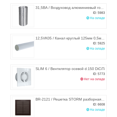
31,5ВА / Воздуховод алюминиевый гофрированный (гофра) d.315, ЭРА
ID: 5983
На складе
12,5VK05 / Канал круглый 125мм 0,5м, STORM
ID: 5925
На складе
SLIM 6 / Вентилятор осевой d.150 DiCiTi
ID: 5773
Нет на складе
BR-2121 / Решетка STORM разборная 210х210 мм (коричневая)
ID: 6608
На складе