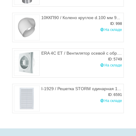
10ККП90 / Колено круглое d.100 мм 90°, ЭРА
ID: 998
На складе
ERA 4C ET / Вентилятор осевой с обр. клапаном и электр. таймером d.100 (клапан+таймер)
ID: 5749
На складе
I-1929 / Решетка STORM одинарная 190х290 мм
ID: 6591
На складе