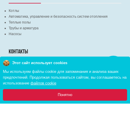
Котлы
Автоматика, управление и безопасность систем отопления
Теплые полы
Трубы и арматура
Насосы
КОНТАКТЫ
Этот сайт использует cookies
Заказать
г. Минск, ВЦ "Экспобел", строительный рынок, павильон № 8c
звонок
Мы используем файлы cookie для запоминания и анализа ваших
г. Минск, ул. М. Лынькова, д. 35, пом. 199
предпочтений. Продолжая пользоваться сайтом, вы соглашаетесь на
+375 (29) 110-46-46 (А1)
использование
файлов cookie
+375 (29) 373-90-16 (A1)
0
Понятно
Главная
Каталог
Инфо
Избранное
Корзина:
Copyright © 2026 pvd.by All Rights Reserved
Комплексное продвижение в интернете
Cоздание интернет магазина