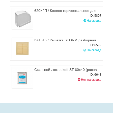
620КГП / Колено горизонтальное для плоских воздуховодов 60х204мм, ЭРА
ID: 5807
На складе
IV-1515 / Решетка STORM разборная 150х150 мм (бежевая)
ID: 6599
На складе
Стальной люк Lukoff ST 60х40 (распашной)
ID: 6643
Нет на складе