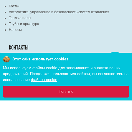
Котлы
Автоматика, управление и безопасность систем отопления
Теплые полы
Трубы и арматура
Насосы
КОНТАКТЫ
Этот сайт использует cookies
Заказать
г. Минск, ВЦ "Экспобел", строительный рынок, павильон № 8c
звонок
Мы используем файлы cookie для запоминания и анализа ваших
г. Минск, ул. М. Лынькова, д. 35, пом. 199
предпочтений. Продолжая пользоваться сайтом, вы соглашаетесь на
+375 (29) 110-46-46 (А1)
использование
файлов cookie
+375 (29) 373-90-16 (A1)
0
Понятно
Главная
Каталог
Инфо
Избранное
Корзина:
Copyright © 2026 pvd.by All Rights Reserved
Комплексное продвижение в интернете
Cоздание интернет магазина