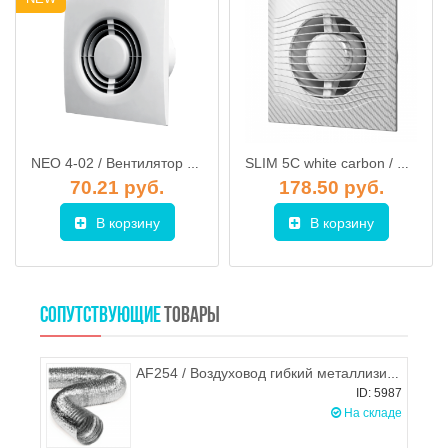
NEO 4-02 / Вентилятор стеновой d.100 (сетка + выключатель)
SLIM 5C white carbon / Вентилятор осевой с обр. клапаном d.125, декоративный DiCiTi
70.21 руб.
178.50 руб.
В корзину
В корзину
СОПУТСТВУЮЩИЕ
ТОВАРЫ
AF254 / Воздуховод гибкий металлизированный (гофра) d.254, ЭРА
ID: 5987
На складе