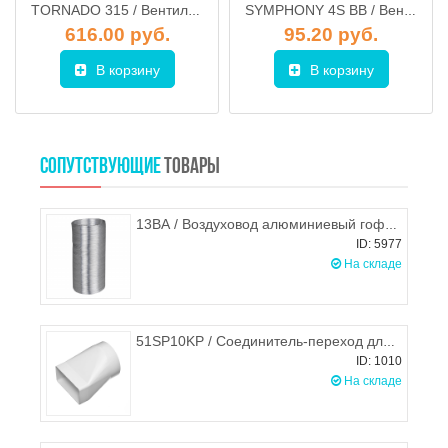
TORNADO 315 / Вентилятор центробежный оцинкованый d.315
SYMPHONY 4S BB / Вентилятор встраиваемый осевой с сеткой d.100, ЭРА
616.00 руб.
95.20 руб.
В корзину
В корзину
СОПУТСТВУЮЩИЕ
ТОВАРЫ
13ВА / Воздуховод алюминиевый гофрированный (гофра) d.130, ЭРА
ID: 5977
На складе
51SP10KP / Соединитель-переход для плоских воздуховодов 55х110 мм / d.100, STORM
ID: 1010
На складе