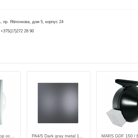
 пр. Яблочкова, дом 5, корпус 24
 +375(17)272 28 90
ERA 6C / Вентилятор осевой c обратным клапаном d.150
PA4/5 Dark gray metal 175х175 / Панель для вентилятора AEON 4C / 5C, пластик, DiCiTi