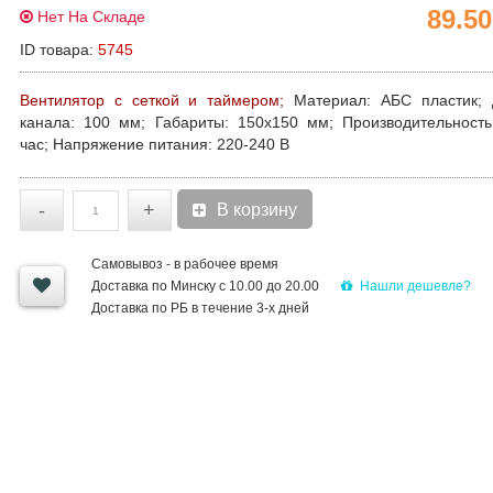
89.5
Нет На Складе
ID товара:
5745
Вентилятор с сеткой и таймером;
Материал:
АБС пластик;
канала:
100 мм;
Габариты:
150х150 мм;
Производительность
час;
Напряжение питания:
220-240 В
-
+
В корзину
Самовывоз - в рабочее время
Нашли дешевле?
Доставка по Минску с 10.00 до 20.00
Доставка по РБ в течение 3-х дней