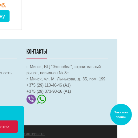
уб.
86.87 руб.
82.11 р
ну
В корзину
В корз
КОНТАКТЫ
г. Минск, ВЦ "Экспобел", строительный
сность
рынок, павильон № 8c
г. Минск, ул. М. Лынькова, д. 35, пом. 199
+375 (29) 110-46-46 (А1)
+375 (29) 373-90-16 (A1)
Заказать
звонок
ятно
продвижение в интернете