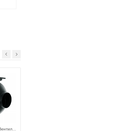
NEW
MARS GDF 150 / Вентилятор центробежный стальной d.150
ERA 5C-02 / Вентилятор осевой с обр. клапаном и тяговым выкл. d.125 (клапан+цепочка)