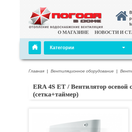
В
р
М
О МАГАЗИНЕ
НОВОСТИ И СТ
Категории
Главная
|
Вентиляционное оборудование
|
Вент
ERA 4S ET / Вентилятор осевой с
(сетка+таймер)