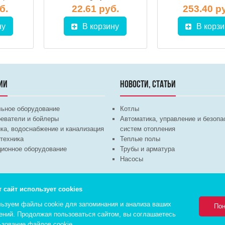
б.
22.61 руб.
253.40 р
ну
В корзину
В корзи
ИИ
НОВОСТИ, СТАТЬИ
льное оборудование
Котлы
еватели и бойлеры
Автоматика, управление и безопа
ка, водоснабжение и канализация
систем отопления
техника
Теплые полы
ционное оборудование
Трубы и арматура
Насосы
т сайт использует cookies
ьзуем файлы cookie для запоминания и анализа ваших
Пон
ений. Продолжая пользоваться сайтом, вы соглашаетесь
Комплексное 
ьзование
файлов cookie