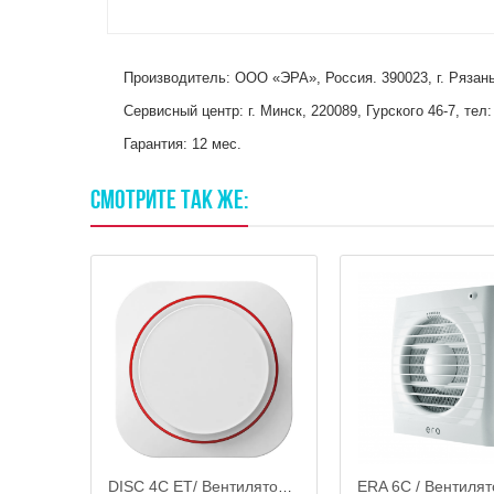
Производитель: ООО «ЭРА», Россия. 390023, г. Рязань,
Сервисный центр: г. Минск, 220089, Гурского 46-7, тел:
Гарантия: 12 мес.
СМОТРИТЕ
ТАК
ЖЕ:
AEON 4C / Вентилятор осевой с обратным клапаном d.100, декоративный DiCiTi
DISC 4C ET/ Вентилятор накладной d.100, обр.клапан и таймером, ЭРА