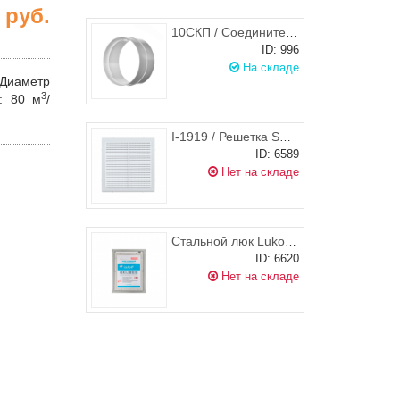
0
руб.
10СКП / Соединитель круглого канала d.100, ЭРА
ID: 996
На складе
Диаметр
3
:
80 м
/
I-1919 / Решетка STORM одинарная 195х195 мм
ID: 6589
Нет на складе
Стальной люк Lukoff ST 25х50 (распашной)
ID: 6620
Нет на складе