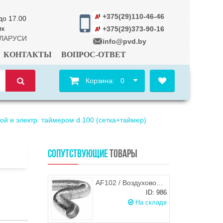
+375(29)110-46-46
до 17.00
ик
+375(29)373-90-16
ЕЛАРУСИ
info@pvd.by
КОНТАКТЫ
ВОПРОС-ОТВЕТ
Корзина:
0
кой и электр. таймером d.100 (сетка+таймер)
СОПУТСТВУЮЩИЕ
ТОВАРЫ
AF102 / Воздуховод гибкий металлизированный (гофра) d.102, ЭРА
ID: 986
На складе