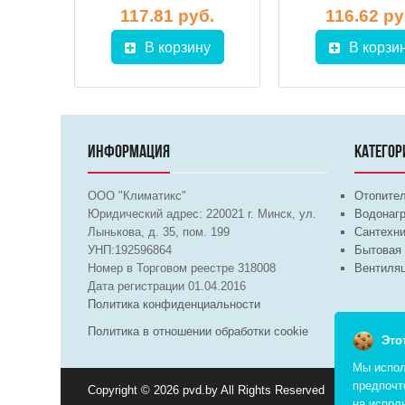
.
116.62 ру
117.81 руб.
у
В корзи
В корзину
ИНФОРМАЦИЯ
КАТЕГОР
ООО "Климатикс"
Отопите
Юридический адрес:
220021
г. Минск, ул.
Водонагр
Лынькова, д. 35, пом. 199
Сантехни
УНП:192596864
Бытовая 
Номер в Торговом реестре 318008
Вентиля
Дата регистрации 01.04.2016
Политика конфиденциальности
Политика в отношении обработки cookie
Это
Мы испол
предпочт
Copyright © 2026 pvd.by All Rights Reserved
на испол