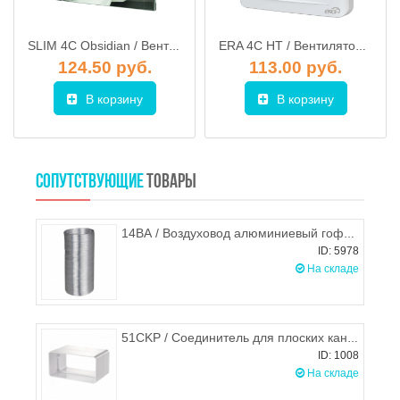
SLIM 4C Obsidian / Вентилятор осевой с обратным клапаном d.100, декоративный DiCiTi
ERA 4С HT / Вентилятор осевой с обр. клапаном, электр. таймером и датч. влажности d.100, ЭРА
124.50 руб.
113.00 руб.
В корзину
В корзину
СОПУТСТВУЮЩИЕ
ТОВАРЫ
14ВА / Воздуховод алюминиевый гофрированный (гофра) d.140, ЭРА
ID: 5978
На складе
51CKP / Соединитель для плоских каналов 55х110 мм, STORM
ID: 1008
На складе