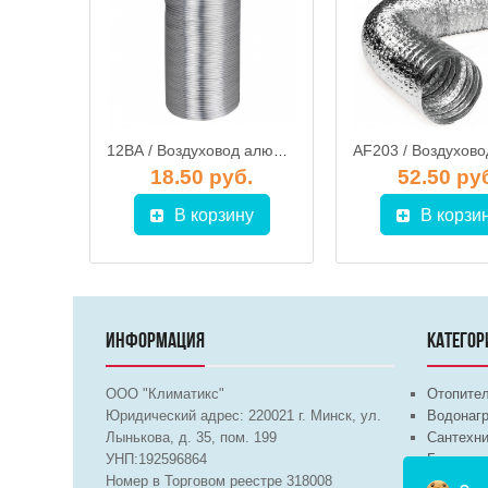
11ВА / Воздуховод алюминиевый гофрированный (гофра) d.110, ЭРА
12ВА / Воздуховод алюминиевый гофрированный (гофра) d.120, ЭРА
.
18.50 руб.
52.50 ру
у
В корзину
В корзи
ИНФОРМАЦИЯ
КАТЕГОР
ООО "Климатикс"
Отопите
Юридический адрес:
220021
г. Минск, ул.
Водонагр
Лынькова, д. 35, пом. 199
Сантехни
УНП:192596864
Бытовая 
Номер в Торговом реестре 318008
Вентиля