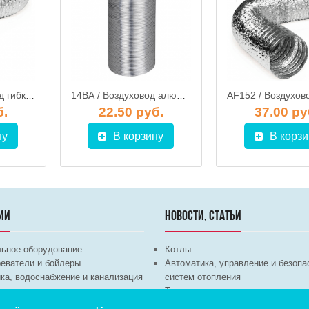
AF203 / Воздуховод гибкий металлизированный (гофра) d.203, ЭРА
14ВА / Воздуховод алюминиевый гофрированный (гофра) d.140, ЭРА
б.
22.50 руб.
37.00 ру
ну
В корзину
В корзи
ИИ
НОВОСТИ, СТАТЬИ
льное оборудование
Котлы
еватели и бойлеры
Автоматика, управление и безопа
ка, водоснабжение и канализация
систем отопления
техника
Теплые полы
ционное оборудование
Трубы и арматура