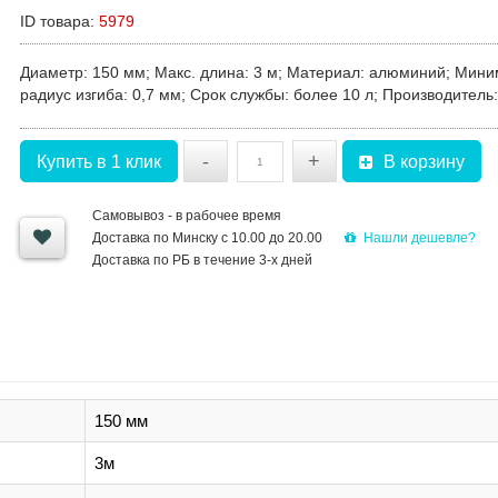
ID товара:
5979
Диаметр
: 150 мм;
Макс. длина
: 3 м;
Материал
: алюминий;
Мини
радиус изгиба
: 0,7 мм;
С
рок службы
: более 10 л;
Производитель
-
+
Купить в 1 клик
В корзину
Самовывоз - в рабочее время
Нашли дешевле?
Доставка по Минску с 10.00 до 20.00
Доставка по РБ в течение 3-х дней
150 мм
3м