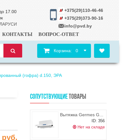
+375(29)110-46-46
до 17.00
ик
+375(29)373-90-16
ЕЛАРУСИ
info@pvd.by
КОНТАКТЫ
ВОПРОС-ОТВЕТ
Корзина:
0
рованный (гофра) d.150, ЭРА
СОПУТСТВУЮЩИЕ
ТОВАРЫ
Вытяжка Germes Gamma (60 см, белый цвет)
ID: 356
Нет на складе
0
руб.