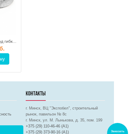
AF152 / Воздуховод гибкий металлизированный (гофра) d.152, ЭРА
25ВА / Воздуховод алюминиевый гофрированный (гофра) d.250, ЭРА
б.
42.50 руб.
33.50 р
ну
В корзину
В корз
КОНТАКТЫ
г. Минск, ВЦ "Экспобел", строительный
сность
рынок, павильон № 8c
г. Минск, ул. М. Лынькова, д. 35, пом. 199
+375 (29) 110-46-46 (А1)
Заказать
+375 (29) 373-90-16 (A1)