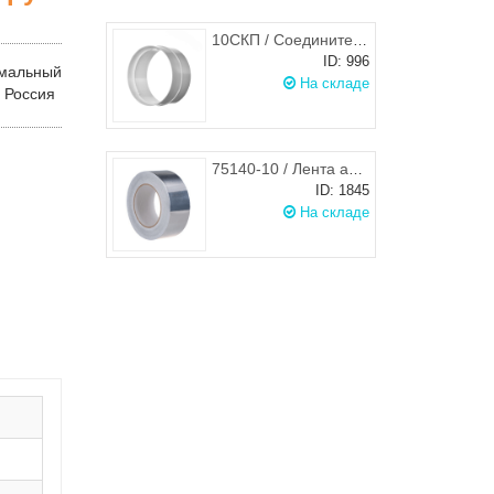
10СКП / Соединитель круглого канала d.100, ЭРА
ID: 996
мальный
На складе
: Россия
75140-10 / Лента алюминиевая клейкая - скотч фольгированый 5см х 10м
ID: 1845
На складе