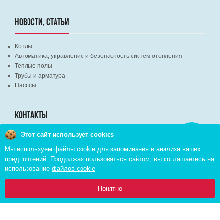
НОВОСТИ, СТАТЬИ
Котлы
Автоматика, управление и безопасность систем отопления
Теплые полы
Трубы и арматура
Насосы
КОНТАКТЫ
Этот сайт использует cookies
Заказать
г. Минск, ВЦ "Экспобел", строительный рынок, павильон № 8c
звонок
Мы используем файлы cookie для запоминания и анализа ваших
г. Минск, ул. М. Лынькова, д. 35, пом. 199
предпочтений. Продолжая пользоваться сайтом, вы соглашаетесь на
+375 (29) 110-46-46 (А1)
использование
файлов cookie
+375 (29) 373-90-16 (A1)
0
Понятно
Главная
Каталог
Инфо
Избранное
Корзина: