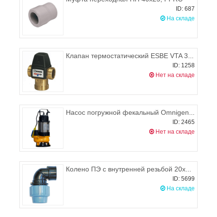
ID: 687
На складе
Клапан термостатический ESBE VTA 322 DN25, KVS 1,6 (temp 20-43°С)
ID: 1258
Нет на складе
Насос погружной фекальный Omnigena WQ 450F
ID: 2465
Нет на складе
Колено ПЭ с внутренней резьбой 20х3/4" Unidelta
ID: 5699
На складе