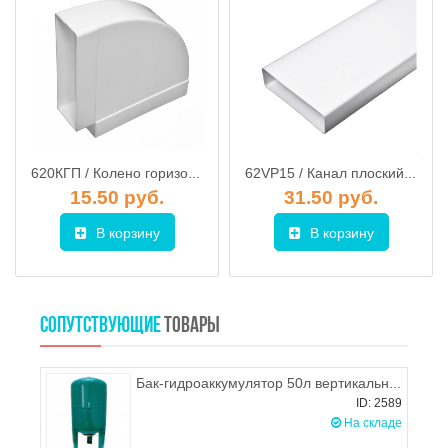
620КГП / Колено горизонтальное для плоских воздуховодов 60х204мм, ЭРА
62VP15 / Канал плоский 60х204мм 1,5м, STORM
15.50 руб.
31.50 руб.
В корзину
В корзину
СОПУТСТВУЮЩИЕ
ТОВАРЫ
Бак-гидроаккумулятор 50л вертикальный, MAXPUMP
ID: 2589
На складе