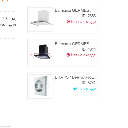
Вытяжка GERMES ALT 60 белая (60см)
ID: 2653
 1,5 м;
Нет на складе
ие
: для
Вытяжка GERMES ALT SENSOR LED 60см, черный
ID: 4844
Нет на складе
ERA 4S / Вентилятор осевой c антимоскитной сеткой d.100
ID: 5741
На складе