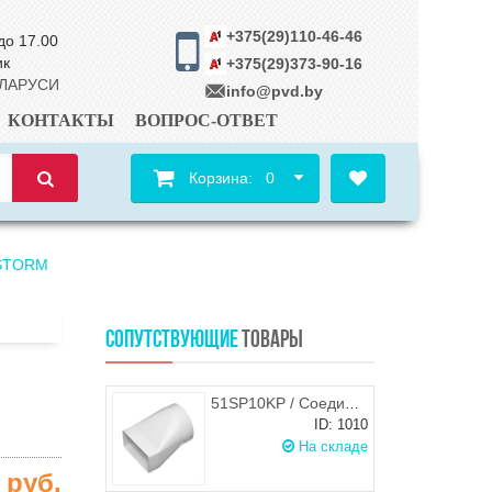
+375(29)110-46-46
до 17.00
ик
+375(29)373-90-16
ЕЛАРУСИ
info@pvd.by
КОНТАКТЫ
ВОПРОС-ОТВЕТ
Корзина:
0
 STORM
СОПУТСТВУЮЩИЕ
ТОВАРЫ
51SP10KP / Соединитель-переход для плоских воздуховодов 55х110 мм / d.100, STORM
ID: 1010
На складе
0
руб.