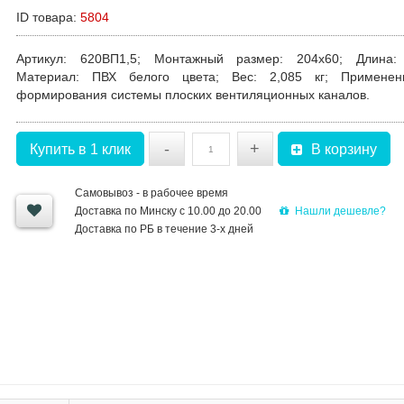
ID товара:
5804
Артикул
: 620ВП1,5;
Монтажный размер
: 204х60;
Длина
:
Материал
: ПВХ белого цвета;
Вес
: 2,085 кг;
Применен
формирования системы плоских вентиляционных каналов.
-
+
Купить в 1 клик
В корзину
Самовывоз - в рабочее время
Нашли дешевле?
Доставка по Минску с 10.00 до 20.00
Доставка по РБ в течение 3-х дней