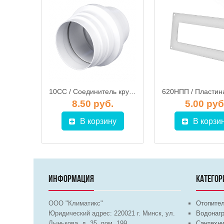
125ПТМР / Площадка торцевая 196х236мм с решёткой + фланец d.125мм, ЭРА
10СС / Соединитель круглых каналов для сбора конденсата d.100, ЭРА
.
8.50 руб.
5.00 руб
у
В корзину
В корзи
ИНФОРМАЦИЯ
КАТЕГОР
ООО "Климатикс"
Отопите
Юридический адрес:
220021
г. Минск, ул.
Водонагр
Лынькова, д. 35, пом. 199
Сантехни