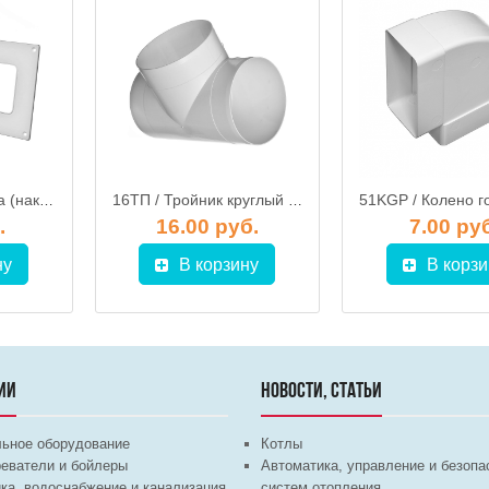
620НПП / Пластина (накладка) настенная для плоских воздуховодов 60х204 мм, ЭРА
16ТП / Тройник круглый d.160, ЭРА
.
16.00 руб.
7.00 ру
ну
В корзину
В корзи
ИИ
НОВОСТИ, СТАТЬИ
льное оборудование
Котлы
еватели и бойлеры
Автоматика, управление и безопа
ка, водоснабжение и канализация
систем отопления