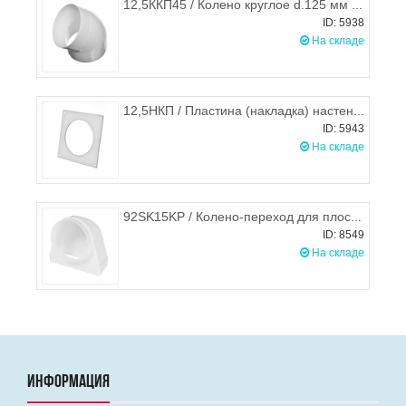
12,5ККП45 / Колено круглое d.125 мм 45°, ЭРА
ID: 5938
На складе
12,5НКП / Пластина (накладка) настенная для круглых каналов d.125, ЭРА
ID: 5943
На складе
92SK15KP / Колено-переход для плоских воздуховодов 220*90мм / d.150, STORM
ID: 8549
На складе
ИНФОРМАЦИЯ