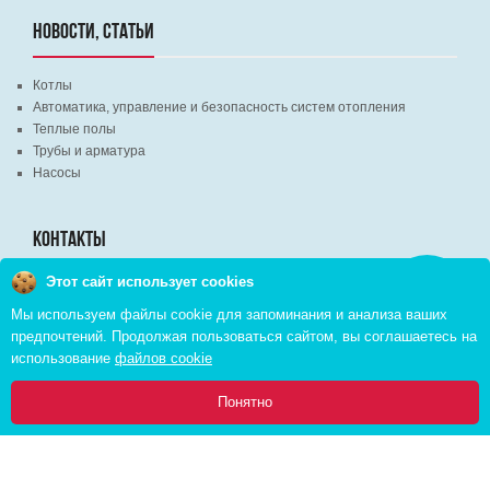
НОВОСТИ, СТАТЬИ
Котлы
Автоматика, управление и безопасность систем отопления
Теплые полы
Трубы и арматура
Насосы
КОНТАКТЫ
Этот сайт использует cookies
Заказать
г. Минск, ВЦ "Экспобел", строительный рынок, павильон № 8c
звонок
Мы используем файлы cookie для запоминания и анализа ваших
г. Минск, ул. М. Лынькова, д. 35, пом. 199
предпочтений. Продолжая пользоваться сайтом, вы соглашаетесь на
+375 (29) 110-46-46 (А1)
использование
файлов cookie
+375 (29) 373-90-16 (A1)
0
Понятно
Главная
Каталог
Инфо
Избранное
Корзина:
Copyright © 2026 pvd.by All Rights Reserved