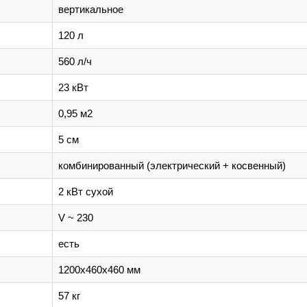
вертикальное
120 л
560 л/ч
23 кВт
0,95 м2
5 см
комбинированный (электрический + косвенный)
2 кВт сухой
V ~ 230
есть
1200х460х460 мм
57 кг