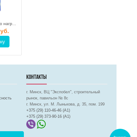
Бойлер косвенного нагрева Galmet Maxi SGW(S) 250 Skay (w/s) FL
Бойлер косвенного нагрева Galmet U-LINEA SGW(L) 120-H PUR, без наружного корпуса
руб.
827.69 руб.
7 776.14 
ну
В корзину
В корз
КОНТАКТЫ
г. Минск, ВЦ "Экспобел", строительный
сность
рынок, павильон № 8c
г. Минск, ул. М. Лынькова, д. 35, пом. 199
+375 (29) 110-46-46 (А1)
+375 (29) 373-90-16 (A1)