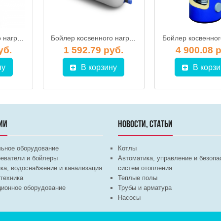
Бойлер косвенного нагрева GALMET Tower SGW(S) 300 Skay (w/s) FL (напольный)
Бойлер косвенного нагрева Galmet IN-POWER SGW(L)P 140-H PUR, без наружного корпуса
уб.
1 592.79 руб.
4 900.08 
ну
В корзину
В корзи
ИИ
НОВОСТИ, СТАТЬИ
льное оборудование
Котлы
еватели и бойлеры
Автоматика, управление и безопа
ка, водоснабжение и канализация
систем отопления
техника
Теплые полы
ционное оборудование
Трубы и арматура
Насосы