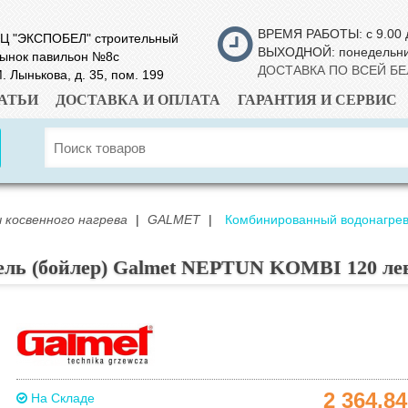
ВРЕМЯ РАБОТЫ: с 9.00 
Ц "ЭКСПОБЕЛ" строительный
ВЫХОДНОЙ: понедельн
ынок павильон №8с
ДОСТАВКА ПО ВСЕЙ Б
. Лынькова, д. 35, пом. 199
АТЬИ
ДОСТАВКА И ОПЛАТА
ГАРАНТИЯ И СЕРВИС
 косвенного нагрева
|
GALMET
|
Комбинированный водонагрев
ель (бойлер) Galmet NEPTUN KOMBI 120 л
2 364.8
На Складе