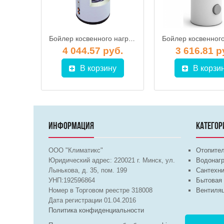
Бойлер косвенного нагрева GALMET Tower SGW(S) 250 Skay (w/s) FL (напольный)
Бойлер косвенного нагрева Galmet Sol Partner SGW(S)B 400 Skay FL
уб.
4 044.57 руб.
3 616.81 р
у
В корзину
В корзи
ИНФОРМАЦИЯ
КАТЕГОР
ООО "Климатикс"
Отопите
Юридический адрес:
220021
г. Минск, ул.
Водонагр
Лынькова, д. 35, пом. 199
Сантехни
УНП:192596864
Бытовая 
Номер в Торговом реестре 318008
Вентиля
Дата регистрации 01.04.2016
Политика конфиденциальности