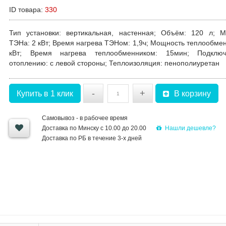
ID товара:
330
Тип установки:
вертикальная, настенная;
Объём:
120 л;
М
ТЭНа:
2 кВт;
Время нагрева ТЭНом
: 1,9ч;
Мощность теплообмен
кВт;
Время нагрева теплообменником:
15мин;
Подклю
отоплению:
с левой стороны;
Теплоизоляция:
пенополиуретан
-
+
Купить в 1 клик
В корзину
Самовывоз - в рабочее время
Нашли дешевле?
Доставка по Минску с 10.00 до 20.00
Доставка по РБ в течение 3-х дней