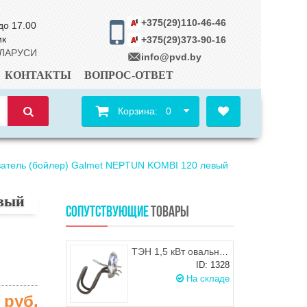
+375(29)110-46-46
до 17.00
ик
+375(29)373-90-16
ЕЛАРУСИ
info@pvd.by
КОНТАКТЫ
ВОПРОС-ОТВЕТ
Корзина:
0
атель (бойлер) Galmet NEPTUN KOMBI 120 левый
евый
СОПУТСТВУЮЩИЕ
ТОВАРЫ
ТЭН 1,5 кВт овальный фланец для водонагревателя Ariston 10-30л
ID: 1328
На складе
4
руб.