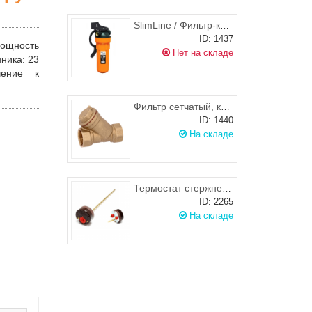
SlimLine / Фильтр-колба 1/2" для горячей воды Filter1 FPV-112 HW, Ecosoft
ID: 1437
ощность
Нет на складе
ника:
23
чение к
Фильтр сетчатый, косой Ду 20 (3/4 дюйма), Цветлит
ID: 1440
На складе
Термостат стержневой RTM
ID: 2265
На складе