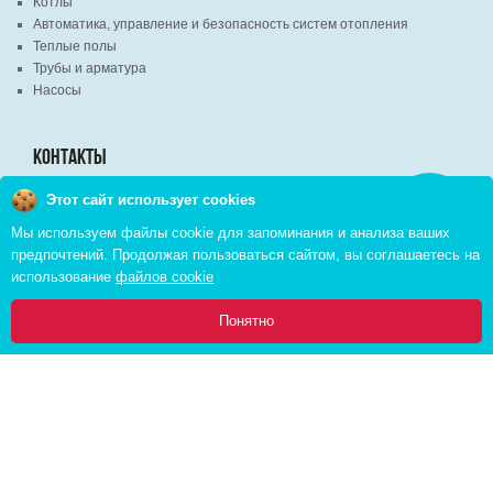
Котлы
Автоматика, управление и безопасность систем отопления
Теплые полы
Трубы и арматура
Насосы
КОНТАКТЫ
Этот сайт использует cookies
Заказать
г. Минск, ВЦ "Экспобел", строительный рынок, павильон № 8c
звонок
Мы используем файлы cookie для запоминания и анализа ваших
г. Минск, ул. М. Лынькова, д. 35, пом. 199
предпочтений. Продолжая пользоваться сайтом, вы соглашаетесь на
+375 (29) 110-46-46 (А1)
использование
файлов cookie
+375 (29) 373-90-16 (A1)
0
Понятно
Главная
Каталог
Инфо
Избранное
Корзина:
Copyright © 2026 pvd.by All Rights Reserved
Комплексное продвижение в интернете
Cоздание интернет магазина