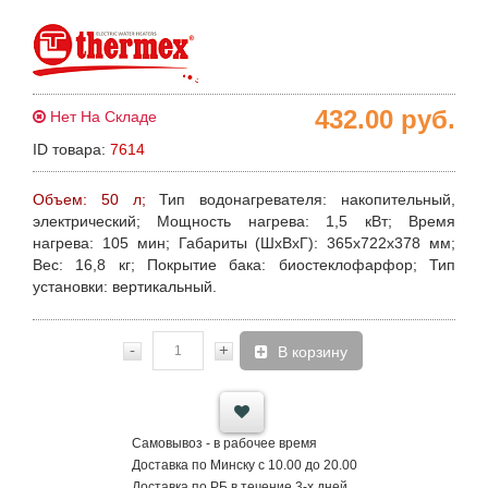
432.00
руб.
Нет На Складе
ID товара:
7614
Объем: 50 л;
Тип водонагревателя:
накопительный,
электрический;
Мощность нагрева
: 1,5 кВт;
Время
нагрева:
105 мин;
Габариты
(ШхВхГ): 365x722x378 мм;
Вес
: 16,8 кг;
Покрытие бака
: биостеклофарфор;
Тип
установки:
вертикальный.
-
+
В корзину
Самовывоз - в рабочее время
Доставка по Минску с 10.00 до 20.00
Доставка по РБ в течение 3-х дней