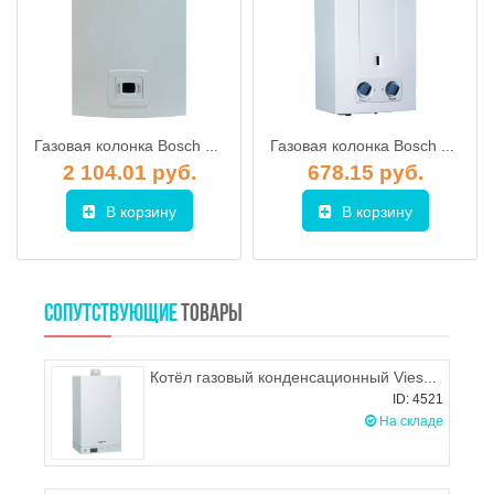
Газовая колонка Bosch Therm 4000 WTD18 AME
Газовая колонка Bosch Therm 2000 W 10 KB
2 104.01 руб.
678.15 руб.
В корзину
В корзину
СОПУТСТВУЮЩИЕ
ТОВАРЫ
Котёл газовый конденсационный Viessmann Vitodens 100-W B1HF 19 кВт (одноконтурный)
ID: 4521
На складе