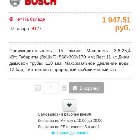
1 947.51
Нет На Складе
руб.
ID товара:
9127
Производительность
: 15 л/мин;
Мощность
: 3,8-25,4
кВт;
Габариты
(ВхШхГ)
:
568x300x170
мм;
Вес:
11 кг;
Диам.
дымовой трубы
:
110 мм;
Максимальное давление воды
:
12 бар;
Тип топлива
: п
риродный газ/сжиженный газ
-
+
В корзину
Самовывоз - в рабочее время
Доставка по Минску с 10.00 до 20.00
Доставка по РБ в течение 3-х дней
Нашли дешевле?