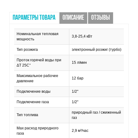
ПАРАМЕТРЫ ТОВАРА
ОПИСАНИЕ
ОТЗЫВЫ
Номинальная тепловая
3,8-25,4 кВт
мощность
Тип розжига
электронный розжиг (турбо)
Проток горячей воды при
15 л/мин
ΔT 25C°
Максимальное рабочее
12 бар
давление
Подключение воды
1/2"
Подключение газа
1/2"
природный газ / сжиженный
Тип топлива
газ
Max расход природного
2,9 м³/час
газа