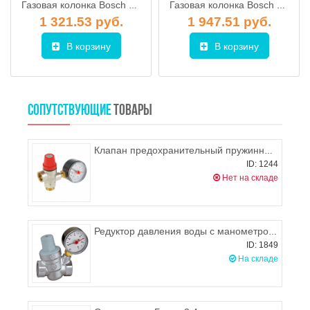
Газовая колонка Bosch Therm 4000 WR 13 B с розжигом от батареек
Газовая колонка Bosch Therm 4000 WTD15 AME
1 321.53 руб.
1 947.51 руб.
В корзину
В корзину
СОПУТСТВУЮЩИЕ
ТОВАРЫ
Клапан предохранительный пружинный с манометром Profactor PF BS 577
ID: 1244
Нет на складе
Редуктор давления воды с манометром 1/2" г/г ProFactor PFPRV253G
ID: 1849
На складе