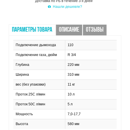
Доставка по РБ в течение 3-х дней
Нашли дешевле?
ПАРАМЕТРЫ ТОВАРА
ОПИСАНИЕ
ОТЗЫВЫ
Подключение дымохода
110
Подключение газа, дюйм
R 3/4
Глубина
220 мм
Ширина
310 мм
вес (без упаковки)
11 кг
Проток 25С л/мин
10 л
Проток 50С л/мин
5 л
Мощность
7,0-17,7
Высота
580 мм