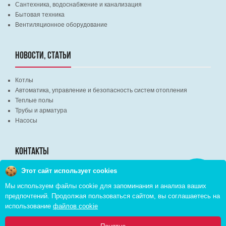
Сантехника, водоснабжение и канализация
Бытовая техника
Вентиляционное оборудование
НОВОСТИ, СТАТЬИ
Котлы
Автоматика, управление и безопасность систем отопления
Теплые полы
Трубы и арматура
Насосы
КОНТАКТЫ
Этот сайт использует cookies
Заказать
г. Минск, ВЦ "Экспобел", строительный рынок, павильон № 8c
звонок
Мы используем файлы cookie для запоминания и анализа ваших
г. Минск, ул. М. Лынькова, д. 35, пом. 199
предпочтений. Продолжая пользоваться сайтом, вы соглашаетесь на
+375 (29) 110-46-46 (А1)
использование
файлов cookie
+375 (29) 373-90-16 (A1)
0