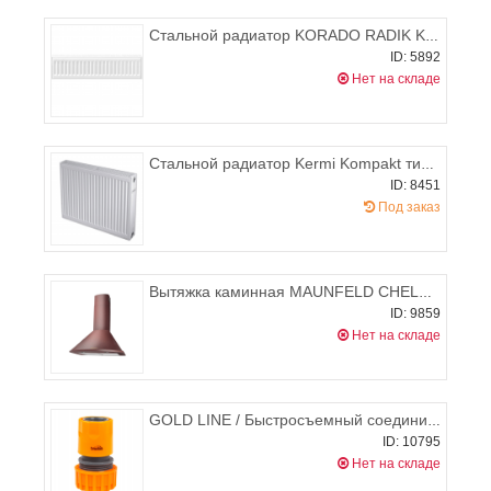
Стальной радиатор KORADO RADIK KLASIK 22 200x1100 (боковое подключение), 714-1090 Вт
ID: 5892
Нет на складе
Стальной радиатор Kermi Kompakt тип 12 900x2000
ID: 8451
Под заказ
Вытяжка каминная MAUNFELD CHELSEA 60 (медный цвет+матовое золото)
ID: 9859
Нет на складе
GOLD LINE / Быстросъемный соединитель 3/4", Bradas GL5819
ID: 10795
Нет на складе