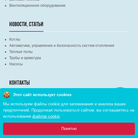
Вентиляционное оборудование
НОВОСТИ, СТАТЬИ
Котлы
Автоматика, управление и безопасность систем отопления
Теплые полы
Трубы и арматура
Насосы
КОНТАКТЫ
Этот сайт использует cookies
Заказать
г. Минск, ВЦ "Экспобел", строительный рынок, павильон № 8c
звонок
Мы используем файлы cookie для запоминания и анализа ваших
г. Минск, ул. М. Лынькова, д. 35, пом. 199
предпочтений. Продолжая пользоваться сайтом, вы соглашаетесь на
+375 (29) 110-46-46 (А1)
использование
файлов cookie
+375 (29) 373-90-16 (A1)
0
Понятно
Главная
Каталог
Инфо
Избранное
Корзина: