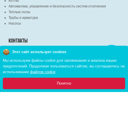
Котлы
Автоматика, управление и безопасность систем отопления
Теплые полы
Трубы и арматура
Насосы
КОНТАКТЫ
Этот сайт использует cookies
Заказать
г. Минск, ВЦ "Экспобел", строительный рынок, павильон № 8c
звонок
Мы используем файлы cookie для запоминания и анализа ваших
г. Минск, ул. М. Лынькова, д. 35, пом. 199
предпочтений. Продолжая пользоваться сайтом, вы соглашаетесь на
+375 (29) 110-46-46 (А1)
использование
файлов cookie
+375 (29) 373-90-16 (A1)
0
Понятно
Главная
Каталог
Инфо
Избранное
Корзина:
Copyright © 2026 pvd.by All Rights Reserved
Комплексное продвижение в интернете
Cоздание интернет магазина