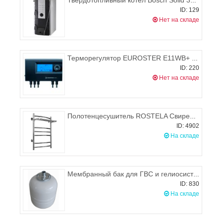
Твердотопливный котел Bosch Solid 3000 Н SFU 40 HNC
ID: 129
Нет на складе
Терморегулятор EUROSTER E11WB+ вентилятор
ID: 220
Нет на складе
Полотенцесушитель ROSTELA Свирель D + (с пол.,нижн.подв.,1" рез) 500x700/8 мм
ID: 4902
На складе
Мембранный бак для ГВС и гелиосистем Wester WDV35
ID: 830
На складе