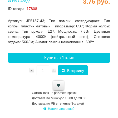
3.76
руб.
На Складе
ID товара:
17808
Артикул
: JP5137-43;
Тип лампы
: светодиодная:
Тип
колбы
: пластик матовый;
Типоразмер
: C37;
Форма колбы
:
свеча;
Тип цоколя
: E27;
Мощность
: 7,5Вт;
Цветовая
температура
: 4000К (нейтральный свет);
Световая
отдача
: 560Лм;
Аналог лампы накаливания
: 60Вт
Купить в 1 клик
-
+
В корзину
Самовывоз - в рабочее время
Доставка по Минску с 10.00 до 20.00
Доставка по РБ в течение 3-х дней
Нашли дешевле?