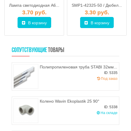
Лампа светодиодная A60 СТАНДАРТ 9 Вт 170-240В E27 4000К ЮПИТЕР ЛЮКС, арт. JP5160-40
SMP1-42325-50 / Дюбель распорный 6х40 мм четырехсегментный (50 шт в пласт. конт.) STARFIX
3.70 руб.
3.30 руб.
В корзину
В корзину
СОПУТСТВУЮЩИЕ
ТОВАРЫ
Полипропиленовая труба STABI 32мм (с внутренней металлической армировкой), WAVIN EKOPLASTIK
ID: 5335
Под заказ
Колено Wavin Ekoplastik 25 90°
ID: 5338
На складе