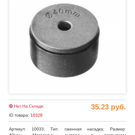
35.23
руб.
Нет На Складе
ID товара:
10328
Артикул
: 10033;
Тип
: сменная насадка;
Размер
: