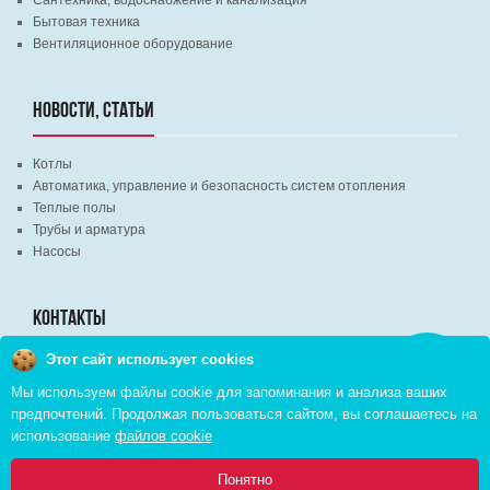
Бытовая техника
Вентиляционное оборудование
НОВОСТИ, СТАТЬИ
Котлы
Автоматика, управление и безопасность систем отопления
Теплые полы
Трубы и арматура
Насосы
КОНТАКТЫ
Этот сайт использует cookies
Заказать
г. Минск, ВЦ "Экспобел", строительный рынок, павильон № 8c
звонок
Мы используем файлы cookie для запоминания и анализа ваших
г. Минск, ул. М. Лынькова, д. 35, пом. 199
предпочтений. Продолжая пользоваться сайтом, вы соглашаетесь на
+375 (29) 110-46-46 (А1)
использование
файлов cookie
+375 (29) 373-90-16 (A1)
0
Понятно