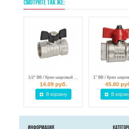
СМОТРИТЕ
ТАК
ЖЕ:
2" ВВ / Кран шаровый ник. DN 50 вн.-вн., ручка рычаг, Bonomi
1/2" ВВ / Кран шаровый Arizona, ручка бабочка, BUGATTI (602)
.
14.09 руб.
45.80 ру
у
В корзину
В корзи
ИНФОРМАЦИЯ
КАТЕГОР