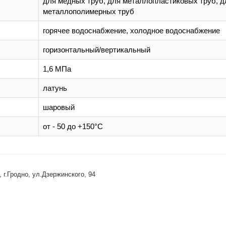
для медных труб, для металлопластиковых труб, д
металлополимерных труб
горячее водоснабжение, холодное водоснабжение
горизонтальный/вертикальный
1,6 МПа
латунь
шаровый
от - 50 до +150°С
 г.Гродно, ул.Дзержинского, 94