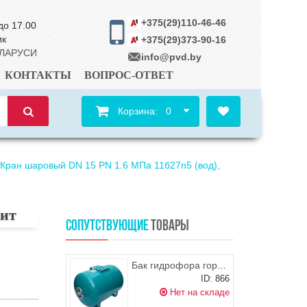
+375(29)110-46-46
до 17.00
ик
+375(29)373-90-16
ЕЛАРУСИ
info@pvd.by
КОНТАКТЫ
ВОПРОС-ОТВЕТ
Корзина:
0
/ Кран шаровый DN 15 PN 1.6 МПа 11б27n5 (вод),
лит
СОПУТСТВУЮЩИЕ
ТОВАРЫ
Бак гидрофора горизонтальный (гидроаккумулятор) на 80л Omnigena
ID: 866
Нет на складе