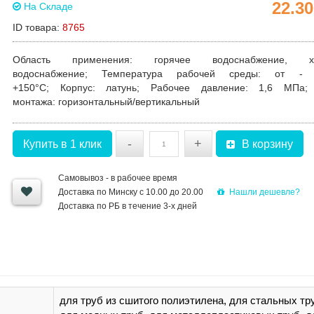
22.3
На Складе
ID товара:
8765
Область применения
:
горячее водоснабжение, х
водоснабжение
;
Температура рабочей среды
: от - 
+150°С
;
Корпус
: латунь;
Рабочее давление
: 1,6 МПа
монтажа
: горизонтальный/вертикальный
-
+
Купить в 1 клик
В корзину
Самовывоз - в рабочее время
Нашли дешевле?
Доставка по Минску с 10.00 до 20.00
Доставка по РБ в течение 3-х дней
для труб из сшитого полиэтилена, для стальных тр