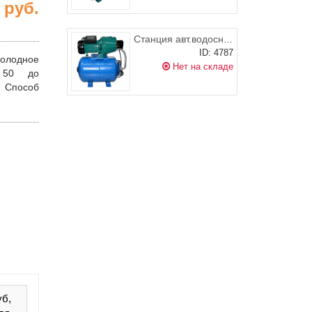
0
руб.
Станция авт.водоснабжения IBO JET100(a) TF с баком 24л
ID: 4787
олодное
Нет на складе
50 до
;
Способ
уб,