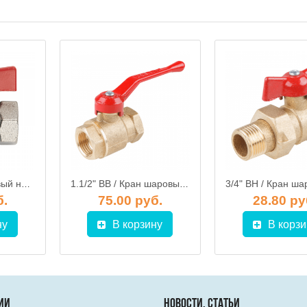
1" ВВ / Кран шаровый ник. Ду25 IDEAL, ручка бабочка, ITAP 092
1.1/2" ВВ / Кран шаровый DN 40 PN 1.6 МПАа 11б27n5 (вод), ручка рычаг, Цветлит
б.
75.00 руб.
28.80 ру
ну
В корзину
В корзи
ИИ
НОВОСТИ, СТАТЬИ