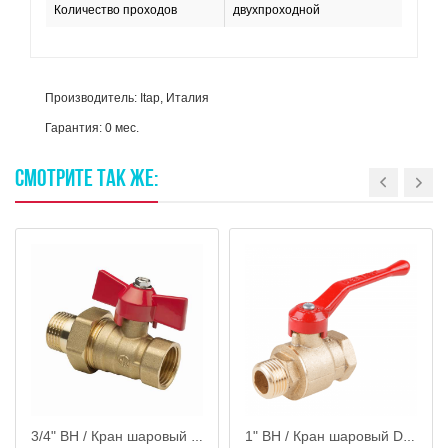
Количество проходов
двухпроходной
Производитель: Itap, Италия
Гарантия: 0 мес.
СМОТРИТЕ
ТАК
ЖЕ:
3/4" ВН / Кран шаровый с АМЕРИКАНКОЙ Ду20, ручка бабочка, AQualink
1" ВН / Кран шаровый DN 25 PN 1.6 МПАа 11б27n5 (вод) м-ц, Цветлит