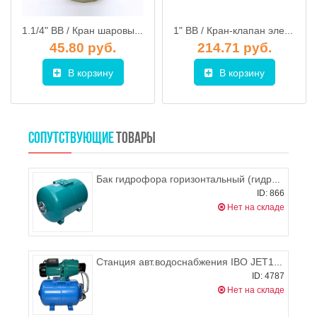
1.1/4" ВВ / Кран шаровый ник. MISTRAL ручка рычаг, TIEMME
1" ВВ / Кран-клапан электромагнитный BOX-25 1" нормально открытый, UNIPUMP
45.80 руб.
214.71 руб.
В корзину
В корзину
СОПУТСТВУЮЩИЕ
ТОВАРЫ
Бак гидрофора горизонтальный (гидроаккумулятор) на 80л Omnigena
ID: 866
Нет на складе
Станция авт.водоснабжения IBO JET100(a) TF с баком 24л
ID: 4787
Нет на складе