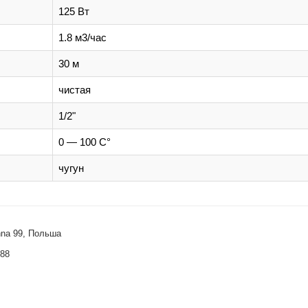
125 Вт
1.8 м3/час
30 м
чистая
1/2"
0 — 100 C°
чугун
hna 99, Польша
488