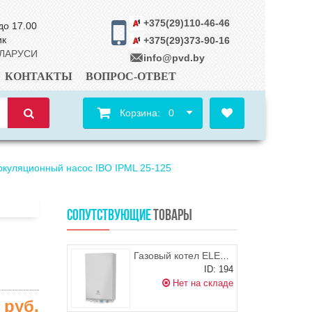
+375(29)110-46-46
до 17.00
ик
+375(29)373-90-16
ЕЛАРУСИ
info@pvd.by
КОНТАКТЫ
ВОПРОС-ОТВЕТ
Корзина:
0
ркуляционный насос IBO IPML 25-125
СОПУТСТВУЮЩИЕ
ТОВАРЫ
Газовый котел ELECTROLUX GCB Quantum 28Fi
ID: 194
Нет на складе
6
руб.