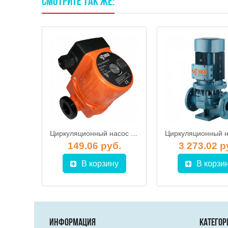
СМОТРИТЕ
ТАК
ЖЕ:
Циркуляционный насос IBO BETA 2 25-40/180
Циркуляционный насос IBO OHI 25-60/130
б.
149.06 руб.
3 273.02 р
у
В корзину
В корзи
ИНФОРМАЦИЯ
КАТЕГОР