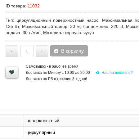
ID товара:
11032
Тип
: ц
иркуляционный поверхностный насос
;
Максимальная м
125 Вт
;
Максимальный напор
: 30 м
;
Напряжение
: 220 В;
Макси
подача
:
30 л/мин;
Материал корпуса
: чугун
-
+
В корзину
Самовывоз - в рабочее время
Нашли дешевле?
Доставка по Минску с 10.00 до 20.00
Доставка по РБ в течение 3-х дней
поверхностный
циркулярный