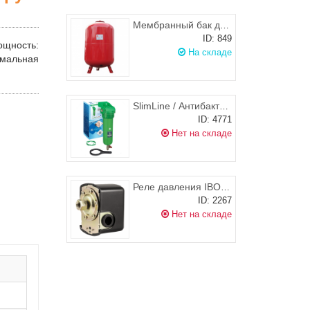
Мембранный бак для отопления Wester WRV 200 л
ID: 849
ощность
:
На складе
мальная
SlimLine / Антибактериальная фильтр-колба 1/2" для холодной воды FHPR-3V_R-AB, Aquafilter
ID: 4771
Нет на складе
Реле давления IBO SK-9 (AJ50/60) внутр. резьба
ID: 2267
Нет на складе