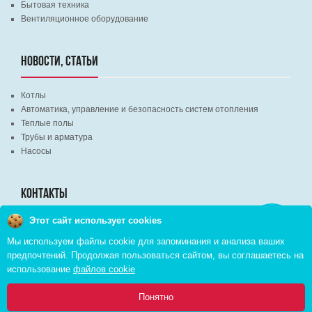
Бытовая техника
Вентиляционное оборудование
НОВОСТИ, СТАТЬИ
Котлы
Автоматика, управление и безопасность систем отопления
Теплые полы
Трубы и арматура
Насосы
КОНТАКТЫ
Этот сайт использует cookies
Заказать
г. Минск, ВЦ "Экспобел", строительный рынок, павильон № 8c
звонок
Мы используем файлы cookie для запоминания и анализа ваших
г. Минск, ул. М. Лынькова, д. 35, пом. 199
предпочтений. Продолжая пользоваться сайтом, вы соглашаетесь на
+375 (29) 110-46-46 (А1)
использование
файлов cookie
+375 (29) 373-90-16 (A1)
0
Понятно
Главная
Каталог
Инфо
Избранное
Корзина: