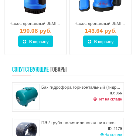
Насос дренажный JEMIX FSCP-750
Насос дренажный JEMIX GP-550
190.08 руб.
143.64 руб.
В корзину
В корзину
СОПУТСТВУЮЩИЕ
ТОВАРЫ
Бак гидрофора горизонтальный (гидроаккумулятор) на 80л Omnigena
ID: 866
Нет на складе
ПЭ / труба полиэтиленовая питьевая d.40х2,0 черная с синей полосой, РБ
ID: 2179
На складе