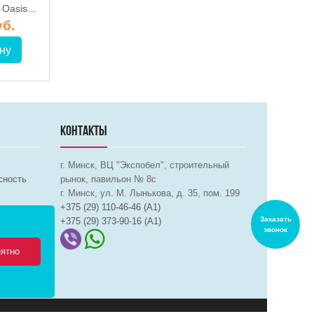
Дренажный насос Oasis DN 266/11
Дренажный насос Oasis DN 110/6
уб.
75.18 руб.
83.66 р
ну
В корзину
В корз
КОНТАКТЫ
г. Минск, ВЦ "Экспобел", строительный
сность
рынок, павильон № 8c
г. Минск, ул. М. Лынькова, д. 35, пом. 199
+375 (29) 110-46-46 (А1)
Заказать
+375 (29) 373-90-16 (A1)
звонок
ятно