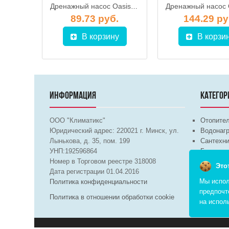
Дренажный насос Oasis DN 170/9
Дренажный насос Oasis DN 150/6
.
89.73 руб.
144.29 ру
у
В корзину
В корзи
ИНФОРМАЦИЯ
КАТЕГОР
ООО "Климатикс"
Отопите
Юридический адрес:
220021
г. Минск, ул.
Водонагр
Лынькова, д. 35, пом. 199
Сантехни
УНП:192596864
Бытовая 
Номер в Торговом реестре 318008
Вентиля
Это
Дата регистрации 01.04.2016
Мы испол
Политика конфиденциальности
предпочт
Политика в отношении обработки cookie
на испол