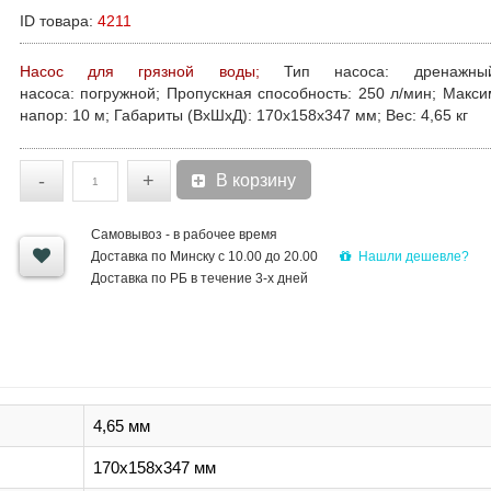
ID товара:
4211
Насос для грязной воды;
Тип насоса:
дренаж
насоса:
погружной;
Пропускная способность:
250 л/мин;
Макси
напор:
10 м;
Габариты (ВхШхД):
170x158x347
мм;
Вес:
4,65 кг
-
+
В корзину
Самовывоз - в рабочее время
Нашли дешевле?
Доставка по Минску с 10.00 до 20.00
Доставка по РБ в течение 3-х дней
4,65 мм
170x158x347 мм