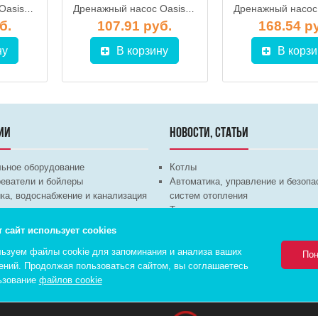
Дренажный насос Oasis DN 175/7
Дренажный насос Oasis DN 220/14
б.
107.91 руб.
168.54 р
ну
В корзину
В корзи
ИИ
НОВОСТИ, СТАТЬИ
льное оборудование
Котлы
еватели и бойлеры
Автоматика, управление и безопа
ка, водоснабжение и канализация
систем отопления
техника
Теплые полы
ционное оборудование
Трубы и арматура
т сайт использует cookies
Насосы
ьзуем файлы cookie для запоминания и анализа ваших
Пон
ений. Продолжая пользоваться сайтом, вы соглашаетесь
ьзование
файлов cookie