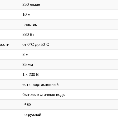
250 л/мин
10 м
пластик
880 Вт
кости
от 0°C до 50°C
8 м
35 мм
1 х 230 В
есть, вертикальный
бытовые сточные воды
IP 68
погружной