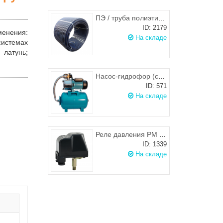
ПЭ / труба полиэтиленовая питьевая d.40х2,0 черная с синей полосой, РБ
ID: 2179
менения
:
На складе
системах
 латунь;
Насос-гидрофор (станция водоснабжения) Omnigena JY-1000/24 с баком 24л
ID: 571
На складе
Реле давления РМ 5 (п) 1/4" (HР) UNIPUMP
ID: 1339
На складе