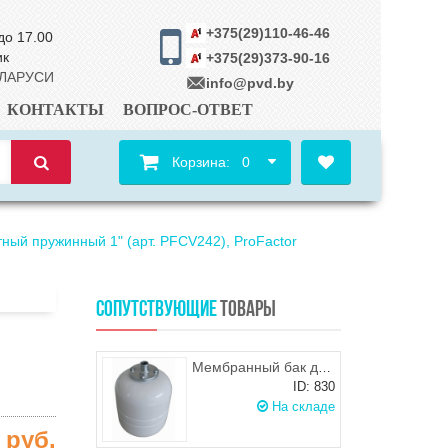
+375(29)110-46-46
до 17.00
ик
+375(29)373-90-16
ЕЛАРУСИ
info@pvd.by
КОНТАКТЫ
ВОПРОС-ОТВЕТ
Корзина:
0
ный пружинный 1" (арт. PFCV242), ProFactor
СОПУТСТВУЮЩИЕ
ТОВАРЫ
Мембранный бак для ГВС и гелиосистем Wester WDV35
ID: 830
На складе
0
руб.