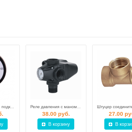
Манометр боковое подключение XPS-R, JEMIX
Реле давления с манометром APC PC-3 UT, APC
б.
38.00 руб.
27.00 ру
ну
В корзину
В корзи