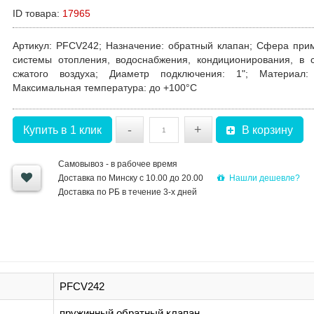
ID товара:
17965
Артикул
: PFCV242;
Назначение
: обратный клапан;
Сфера при
системы отопления, водоснабжения, кондиционирования, в 
сжатого воздуха;
Диаметр подключения
: 1";
Материал
:
Максимальная температура
: до +100°C
-
+
Купить в 1 клик
В корзину
Самовывоз - в рабочее время
Нашли дешевле?
Доставка по Минску с 10.00 до 20.00
Доставка по РБ в течение 3-х дней
PFCV242
пружинный обратный клапан