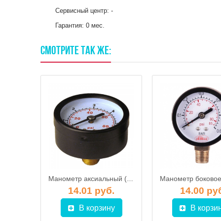
Сервисный центр: -
Гарантия: 0 мес.
СМОТРИТЕ
ТАК
ЖЕ:
Блок автоматики 9001 ДЖИЛЕКС
Манометр аксиальный (1-10 атм.)
б.
14.01 руб.
14.00 ру
у
В корзину
В корзи