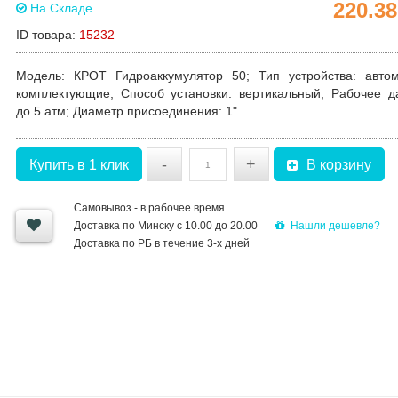
220.3
На Складе
ID товара:
15232
Модель:
КРОТ Гидроаккумулятор 50;
Тип устройства:
автом
комплектующие;
Способ установки:
вертикальный;
Рабочее д
до 5 атм;
Диаметр присоединения
: 1".
-
+
Купить в 1 клик
В корзину
Самовывоз - в рабочее время
Нашли дешевле?
Доставка по Минску с 10.00 до 20.00
Доставка по РБ в течение 3-х дней