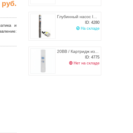
8
руб.
Глубинный насос IBO 4SD 8/15, АНТИПЕСКОВЫЙ (380В)
ID: 4280
атика и
На складе
авление
:
20BB / Картридж из вспененного полипропилена механический ПП-10 М-20 BB, Джилекс
ID: 4775
Нет на складе