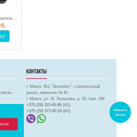
Терморегулятор насоса котла TECH ST-20
JH-1012 / Обратный клапан с латунным затвором 1 дюйм, TIM
уб.
32.06 руб.
279.00 р
ну
В корзину
В корз
КОНТАКТЫ
г. Минск, ВЦ "Экспобел", строительный
сность
рынок, павильон № 8c
г. Минск, ул. М. Лынькова, д. 35, пом. 199
+375 (29) 110-46-46 (А1)
Заказать
+375 (29) 373-90-16 (A1)
звонок
ятно