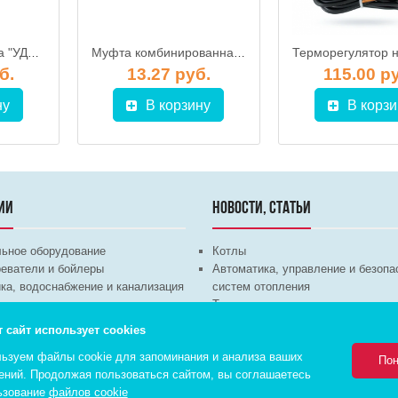
Удлинитель шланга "УДАВ" d.66 мм - d.66 мм, ДЖИЛЕКС
Муфта комбинированная "УДАВ" для шланга РP 66 х 2" М, ДЖИЛЕКС
б.
13.27 руб.
115.00 р
ну
В корзину
В корзи
ИИ
НОВОСТИ, СТАТЬИ
льное оборудование
Котлы
еватели и бойлеры
Автоматика, управление и безопа
ка, водоснабжение и канализация
систем отопления
техника
Теплые полы
ционное оборудование
Трубы и арматура
т сайт использует cookies
Насосы
ьзуем файлы cookie для запоминания и анализа ваших
Пон
ений. Продолжая пользоваться сайтом, вы соглашаетесь
ьзование
файлов cookie