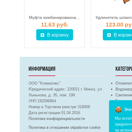
Обратный клапан с латунным затвором 1/2 дюйма
Муфта комбинированная "УДАВ" для шланга РP 51 х 1 1/2" М, ДЖИЛЕКС
.
11.63 руб.
123.00 ру
у
В корзину
В корзи
ИНФОРМАЦИЯ
КАТЕГОР
ООО "Климатикс"
Отопите
Юридический адрес:
220021
г. Минск, ул.
Водонагр
Лынькова, д. 35, пом. 199
Сантехни
УНП:192596864
Бытовая 
Номер в Торговом реестре 318008
Вентиля
Это
Дата регистрации 01.04.2016
Мы испол
Политика конфиденциальности
предпочт
Политика в отношении обработки cookie
на испол