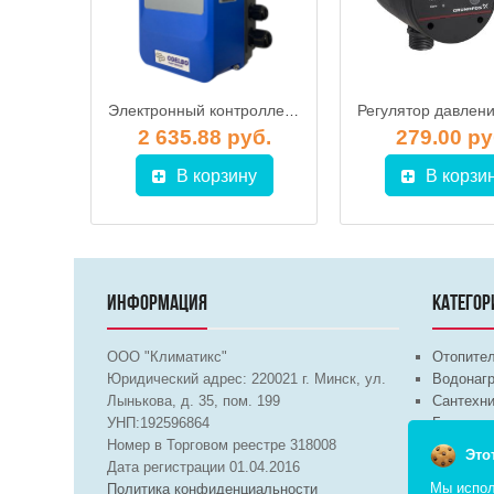
Преобразователь давления Danfoss MBS 3000
Электронный контроллер (частотный преобразователь) COELBO Speedboard 1112MM
б.
2 635.88 руб.
279.00 ру
у
В корзину
В корзи
ИНФОРМАЦИЯ
КАТЕГОР
ООО "Климатикс"
Отопите
Юридический адрес:
220021
г. Минск, ул.
Водонагр
Лынькова, д. 35, пом. 199
Сантехни
УНП:192596864
Бытовая 
Номер в Торговом реестре 318008
Вентиля
Это
Дата регистрации 01.04.2016
Мы испол
Политика конфиденциальности