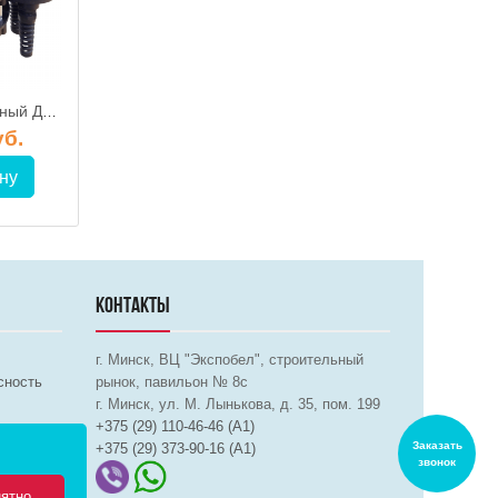
Оголовок скважинный Джилекс ОСПБ 90-110/25
Оголовок скважинный Акваробот АОС-133-32, UNIPUMP
уб.
120.20 руб.
303.00 р
ну
В корзину
В корз
КОНТАКТЫ
г. Минск, ВЦ "Экспобел", строительный
сность
рынок, павильон № 8c
г. Минск, ул. М. Лынькова, д. 35, пом. 199
+375 (29) 110-46-46 (А1)
Заказать
+375 (29) 373-90-16 (A1)
звонок
ятно