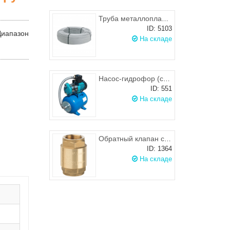
Труба металлопластиковая 16х2.0, APE
ID: 5103
Диапазон
На складе
Насос-гидрофор (станция водоснабжения) Omnigena MH 2200 INOX, бак 24 (крыльчатки из нержавеющей стали)
ID: 551
На складе
Обратный клапан с латунным затвором 1 дюйм
ID: 1364
На складе