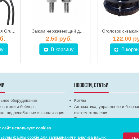
Регулятор давления Grundfos PM1 22
Зажим нержавеющий для троса 3мм
б.
2.50 руб.
122.00 р
ну
В корзину
В корзи
ИИ
НОВОСТИ, СТАТЬИ
льное оборудование
Котлы
еватели и бойлеры
Автоматика, управление и безопа
ка, водоснабжение и канализация
систем отопления
техника
Теплые полы
ционное оборудование
Трубы и арматура
т сайт использует cookies
Насосы
ьзуем файлы cookie для запоминания и анализа ваших
Пон