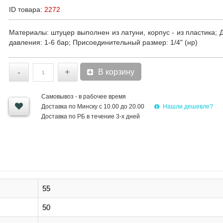
ID товара:
2272
Материалы
: штуцер выполнен из латуни, корпус - из пластика;
давления
: 1-6 бар;
Присоединительный размер
: 1/4" (нр)
-
+
В корзину
Самовывоз - в рабочее время
Нашли дешевле?
Доставка по Минску с 10.00 до 20.00
Доставка по РБ в течение 3-х дней
55
50