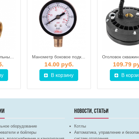
Штуцер соединительный 5-ходовой для гидрофора Omnigena
Манометр боковое подключение XPS-R, JEMIX
б.
14.00 руб.
109.79 р
ну
В корзину
В корзи
ИИ
НОВОСТИ, СТАТЬИ
льное оборудование
Котлы
еватели и бойлеры
Автоматика, управление и безопа
ка, водоснабжение и канализация
систем отопления