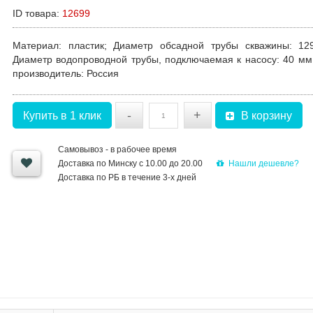
ID товара:
12699
Материал
: пластик;
Диаметр обсадной трубы скважины
: 12
Диаметр водопроводной трубы, подключаемая к насосу
: 40 м
производитель
: Россия
-
+
Купить в 1 клик
В корзину
Самовывоз - в рабочее время
Нашли дешевле?
Доставка по Минску с 10.00 до 20.00
Доставка по РБ в течение 3-х дней