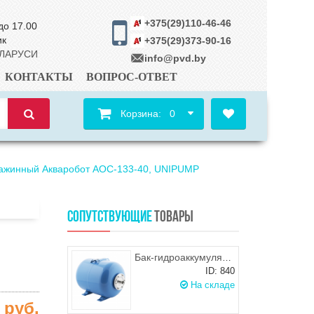
+375(29)110-46-46
до 17.00
ик
+375(29)373-90-16
ЕЛАРУСИ
info@pvd.by
КОНТАКТЫ
ВОПРОС-ОТВЕТ
Корзина:
0
важинный Акваробот АОС-133-40, UNIPUMP
СОПУТСТВУЮЩИЕ
ТОВАРЫ
Бак-гидроаккумулятор "ДЖИЛЕКС" 50 Г
ID: 840
На складе
7
руб.