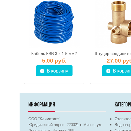
Кабель КВВ 3 x 1.5 мм2
Реле давления XPD-2-1 ВР, JEMIX
.
5.00 руб.
27.00 ру
у
В корзину
В корзи
ИНФОРМАЦИЯ
КАТЕГОР
ООО "Климатикс"
Отопите
Юридический адрес:
220021
г. Минск, ул.
Водонагр
Лынькова, д. 35, пом. 199
Сантехни