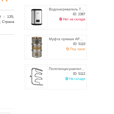
Водонагреватель THERMEX Термекс ID 30 V ( 30 литров )
ID: 2387
9 - 135;
Нет на складе
м;
Страна
Муфта прямая APE 32x32 (пресс-фитинг)
ID: 5110
Под заказ
Полотенцесушитель ROSTELA Джаз W Ду-25 500х600 мм
ID: 5112
На складе