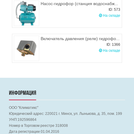
Насос-гидрофор (станция водоснабжения) Omnigena JET-100A(a) / 24 с баком 24л
ID: 573
На складе
Включатель давления (реле) гидрофора Omnigena Z (JY) внутр. резьба
ID: 1366
На складе
ИНФОРМАЦИЯ
ООО "Климатикс"
Юридический адрес:
220021
г. Минск, ул. Лынькова, д. 35, пом. 199
УНП:192596864
Номер в Торговом реестре 318008
Дата регистрации 01.04.2016