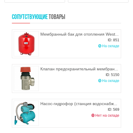
СОПУТСТВУЮЩИЕ
ТОВАРЫ
Мембранный бак для отопления Wester WRV 100 л
ID: 851
На складе
Клапан предохранительный мембранный 3,0 BAR 1/2", ITAP 368
ID: 5150
На складе
Насос-гидрофор (станция водоснабжения) Omnigena DP-355A 24л
ID: 569
Нет на складе