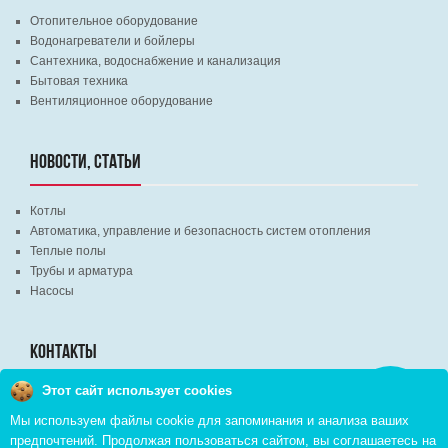
Отопительное оборудование
Водонагреватели и бойлеры
Сантехника, водоснабжение и канализация
Бытовая техника
Вентиляционное оборудование
НОВОСТИ, СТАТЬИ
Котлы
Автоматика, управление и безопасность систем отопления
Теплые полы
Трубы и арматура
Насосы
КОНТАКТЫ
Этот сайт использует cookies
Заказать
г. Минск, ВЦ "Экспобел", строительный рынок, павильон № 8c
звонок
Мы используем файлы cookie для запоминания и анализа ваших
г. Минск, ул. М. Лынькова, д. 35, пом. 199
предпочтений. Продолжая пользоваться сайтом, вы соглашаетесь на
+375 (29) 110-46-46 (А1)