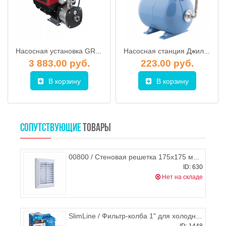
Насосная установка GRUNDFOS CMBE 3-93
Насосная станция Джилекс ДЖАМБО 50/28 Ч-14
3 883.00 руб.
223.00 руб.
В корзину
В корзину
СОПУТСТВУЮЩИЕ
ТОВАРЫ
00800 / Стеновая решетка 175х175 мм + сетка + фланец d.125 мм , HARDI
ID: 630
Нет на складе
SlimLine / Фильтр-колба 1" для холодной воды FHPR1-B1-AQ 1", AquaFilter