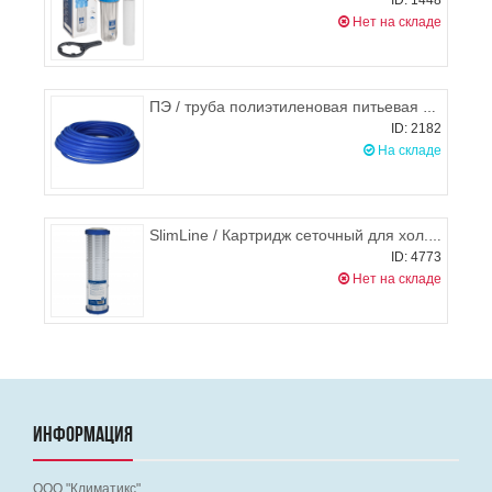
ID: 1448
Нет на складе
ПЭ / труба полиэтиленовая питьевая d.20, РБ
ID: 2182
На складе
SlimLine / Картридж сеточный для хол.воды многократного использования FCPNN20M, Aquafilter
ID: 4773
Нет на складе
ИНФОРМАЦИЯ
ООО "Климатикс"