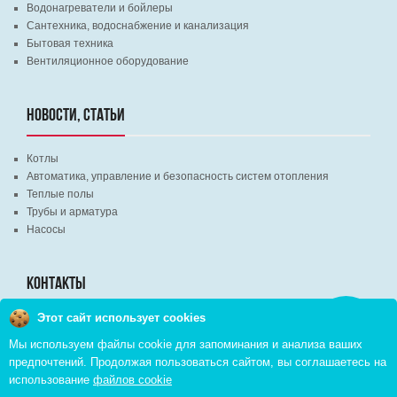
Водонагреватели и бойлеры
Сантехника, водоснабжение и канализация
Бытовая техника
Вентиляционное оборудование
НОВОСТИ, СТАТЬИ
Котлы
Автоматика, управление и безопасность систем отопления
Теплые полы
Трубы и арматура
Насосы
КОНТАКТЫ
Этот сайт использует cookies
Заказать
г. Минск, ВЦ "Экспобел", строительный рынок, павильон № 8c
звонок
Мы используем файлы cookie для запоминания и анализа ваших
г. Минск, ул. М. Лынькова, д. 35, пом. 199
предпочтений. Продолжая пользоваться сайтом, вы соглашаетесь на
+375 (29) 110-46-46 (А1)
использование
файлов cookie
+375 (29) 373-90-16 (A1)