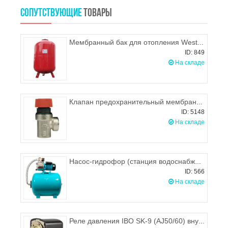
СОПУТСТВУЮЩИЕ
ТОВАРЫ
Мембранный бак для отопления Wester WRV 200 л
ID: 849
На складе
Клапан предохранительный мембранный 1,5 BAR 1/2", ITAP 368
ID: 5148
На складе
Насос-гидрофор (станция водоснабжения) Omnigena JY-1000/80 с баком 80л
ID: 566
На складе
Реле давления IBO SK-9 (AJ50/60) внутр. резьба