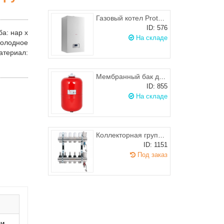
Газовый котел Protherm Пантера 25 KТO
ID: 576
ба
: нар х
На складе
олодное
атериал
:
Мембранный бак для отопления Wester WRV 24 л
ID: 855
На складе
Коллекторная группа c расходомер.и воздухоотводч.в сборе 1"х3/4M PROFACTOR на 8 выходов
ID: 1151
Под заказ
ми