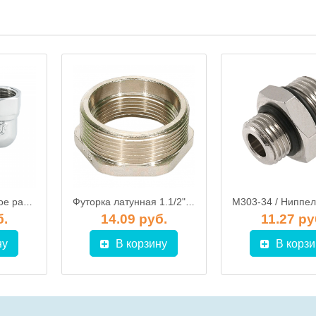
Соединение угловое разборное (американка) ГхШ лат.хром.3/4" ProFactor
Футорка латунная 1.1/2" х 1.1/4" MхF никелированная, ProFactor PFTF91
б.
14.09 руб.
11.27 ру
ну
В корзину
В корзи