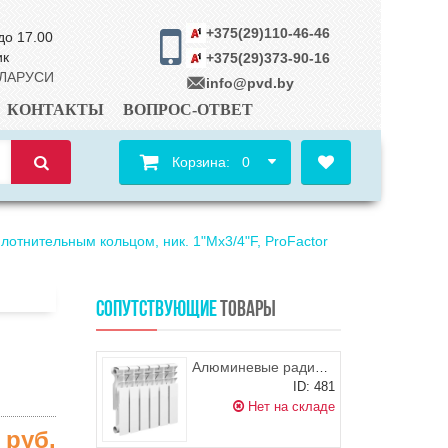
+375(29)110-46-46
до 17.00
ик
+375(29)373-90-16
ЕЛАРУСИ
info@pvd.by
КОНТАКТЫ
ВОПРОС-ОТВЕТ
Корзина:
0
лотнительным кольцом, ник. 1"Мх3/4"F, ProFactor
СОПУТСТВУЮЩИЕ
ТОВАРЫ
Алюминевые радиаторы LAMMIN Premium AL-350-80
ID: 481
Нет на складе
0
руб.