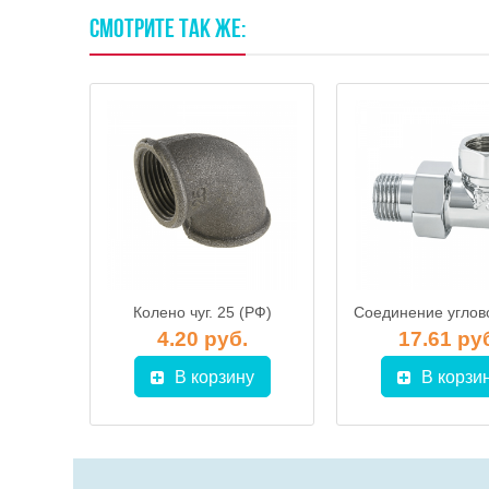
СМОТРИТЕ
ТАК
ЖЕ:
Колено чуг. 25 (РФ)
Тройник латунный никелированный 1" В -1/2" В-1"В ProFactor
.
4.20 руб.
17.61 ру
у
В корзину
В корзи