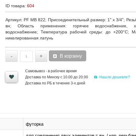
ID товара:
604
Артикул
: PF MB 822;
Присоединительный размер
: 1" х 3/4";
Резь
вн;
Область применения
: горячее водоснабжение, х
водоснабжение;
Температура рабочей среды
: до +200°С;
М
никелированная латунь
-
+
В корзину
Самовывоз - в рабочее время
Нашли дешевле?
Доставка по Минску с 10.00 до 20.00
Доставка по РБ в течение 3-х дней
футорка
для соединения двух элементов с вн. / нар. резьба