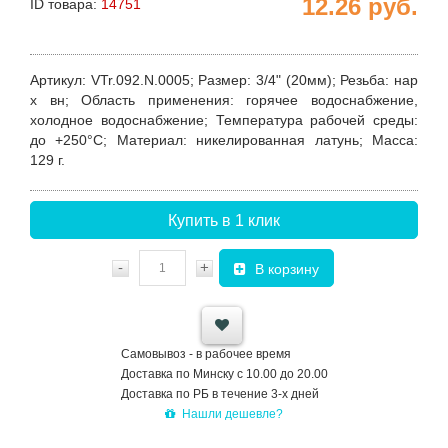
12.26
руб.
ID товара:
14751
Артикул
: VTr.092.N.0005;
Размер
: 3/4" (20мм);
Резьба
: нар
х вн;
Область применения
: горячее водоснабжение,
холодное водоснабжение;
Температура рабочей среды
:
до +250°С;
Материал
: никелированная латунь;
Масса
:
129 г.
Купить в 1 клик
-
+
В корзину
Самовывоз - в рабочее время
Доставка по Минску с 10.00 до 20.00
Доставка по РБ в течение 3-х дней
Нашли дешевле?