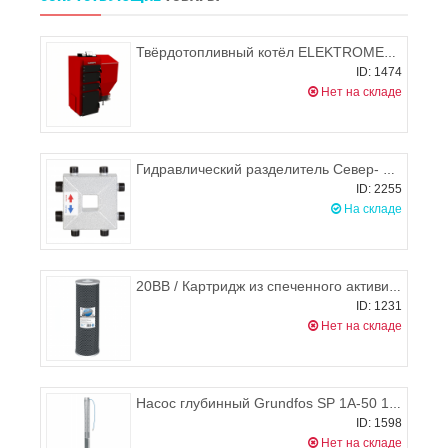
Твёрдотопливный котёл ELEKTROMET EKO-KWP MDP 25
ID: 1474
Нет на складе
Гидравлический разделитель Север- Компакт
ID: 2255
На складе
20BB / Картридж из спеченного активированного угля Big Blue 20" FCCBL20BB, Aquafilter
ID: 1231
Нет на складе
Насос глубинный Grundfos SP 1A-50 1x230В
ID: 1598
Нет на складе