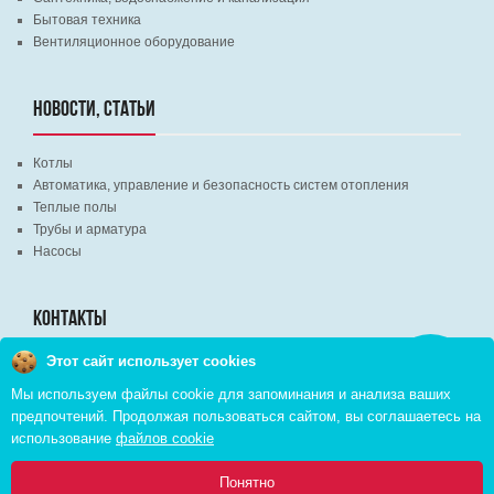
Бытовая техника
Вентиляционное оборудование
НОВОСТИ, СТАТЬИ
Котлы
Автоматика, управление и безопасность систем отопления
Теплые полы
Трубы и арматура
Насосы
КОНТАКТЫ
Этот сайт использует cookies
Заказать
г. Минск, ВЦ "Экспобел", строительный рынок, павильон № 8c
звонок
Мы используем файлы cookie для запоминания и анализа ваших
г. Минск, ул. М. Лынькова, д. 35, пом. 199
предпочтений. Продолжая пользоваться сайтом, вы соглашаетесь на
+375 (29) 110-46-46 (А1)
использование
файлов cookie
+375 (29) 373-90-16 (A1)
0
Понятно