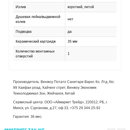
Излив
короткий, литой
Душевая лейка/выдвижной
нет
излив
Подводка
да
Керамический картридж
35 мм
Количество монтажных
1
отверстий
Производитель: Венжоу Потато Санитари Варес Ко. Лтд.,No.
99 Хаифан роад, Хайченг стрит, Венжоу Экономик
Текнолоджикал Зон, Жейчанги, Китай
Сервисный центр: ООО «Аймаркет Трейд», 220012, РБ, г.
Минск, ул. Сурганова, д.27, оф.33, +375 29 344-25-92
Гарантия: 36 мес.