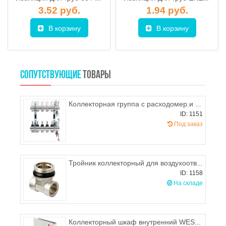
3.52 руб.
1.94 руб.
В корзину
В корзину
СОПУТСТВУЮЩИЕ
ТОВАРЫ
Коллекторная группа c расходомер.и воздухоотводч.в сборе 1"х3/4M PROFACTOR на 8 выходов
ID: 1151
Под заказ
Тройник коллекторный для воздухоотводчика и дренажного крана PROFACTOR
ID: 1158
На складе
Коллекторный шкаф внутренний WESTER ШРВ-7 (1351х121х671 мм)