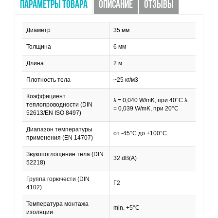
ПАРАМЕТРЫ ТОВАРА
ОПИСАНИЕ
ОТЗЫВЫ
Диаметр
35 мм
Толщина
6 мм
Длина
2 м
Плотность тела
~25 кг/м3
Коэффициент
λ = 0,040 W/mK, при 40°C λ
теплопроводности (DIN
= 0,039 W/mK, при 20°C
52613/EN ISO 8497)
Диапазон температуры
от -45°C до +100°C
применения (EN 14707)
Звукопоглощение тела (DIN
32 dB(A)
52218)
Группа горючести (DIN
Г2
4102)
Температура монтажа
min. +5°C
изоляции