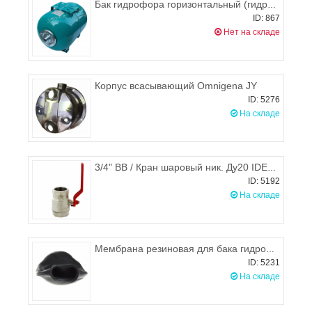
Бак гидрофора горизонтальный (гидроаккумулятор) на 50л Omnigena
ID: 867
Нет на складе
Корпус всасывающий Omnigena JY
ID: 5276
На складе
3/4" ВВ / Кран шаровый ник. Ду20 IDEAL, ручка рычаг, ITAP 090
ID: 5192
На складе
Мембрана резиновая для бака гидрофора 50л
ID: 5231
На складе