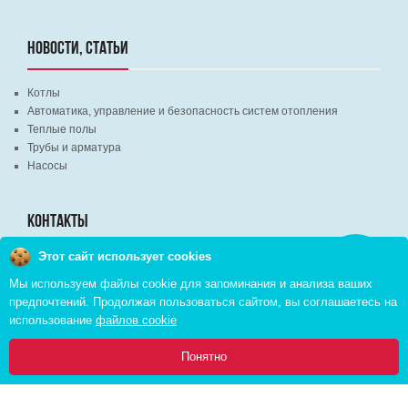
НОВОСТИ, СТАТЬИ
Котлы
Автоматика, управление и безопасность систем отопления
Теплые полы
Трубы и арматура
Насосы
КОНТАКТЫ
Этот сайт использует cookies
Заказать
г. Минск, ВЦ "Экспобел", строительный рынок, павильон № 8c
звонок
Мы используем файлы cookie для запоминания и анализа ваших
г. Минск, ул. М. Лынькова, д. 35, пом. 199
предпочтений. Продолжая пользоваться сайтом, вы соглашаетесь на
+375 (29) 110-46-46 (А1)
использование
файлов cookie
+375 (29) 373-90-16 (A1)
0
Понятно
Главная
Каталог
Инфо
Избранное
Корзина: