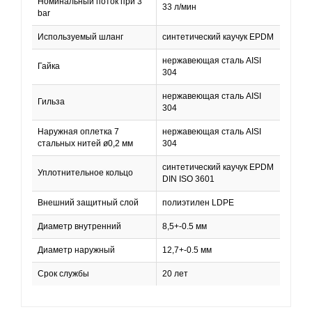
Номинальный поток при 3
33 л/мин
bar
Используемый шланг
синтетический каучук EPDM
нержавеющая сталь AISI
Гайка
304
нержавеющая сталь AISI
Гильза
304
Наружная оплетка 7
нержавеющая сталь AISI
стальных нитей ø0,2 мм
304
синтетический каучук EPDM
Уплотнительное кольцо
DIN ISO 3601
Внешний защитный слой
полиэтилен LDPE
Диаметр внутренний
8,5+-0.5 мм
Диаметр наружный
12,7+-0.5 мм
Срок службы
20 лет