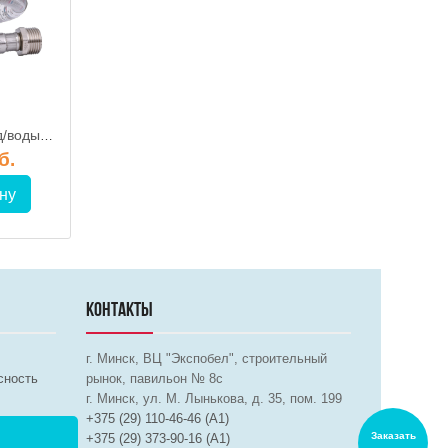
Гибкая подводка д/воды 1/2"FхM "LUX" 40 см, ProFactor
Гибкая подводка д/воды 1/2"FхM "LUX" 150 см, ProFactor
б.
24.70 руб.
5.80 ру
ну
В корзину
В корз
КОНТАКТЫ
г. Минск, ВЦ "Экспобел", строительный
сность
рынок, павильон № 8c
г. Минск, ул. М. Лынькова, д. 35, пом. 199
+375 (29) 110-46-46 (А1)
Заказать
+375 (29) 373-90-16 (A1)