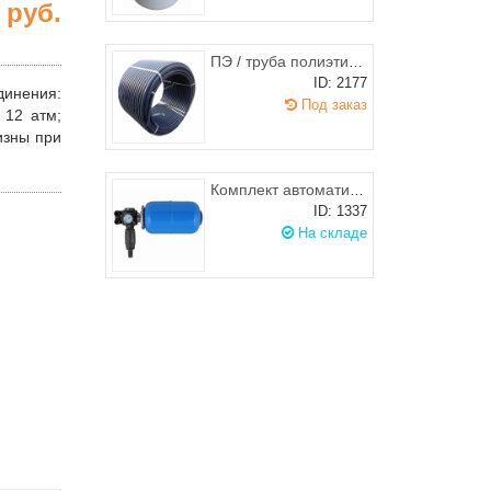
9
руб.
ПЭ / труба полиэтиленовая питьевая d.63х3,0 черная с синей полосой, РБ
ID: 2177
динения
:
Под заказ
: 12 атм;
изны при
Комплект автоматики АКВАРОБОТ М С Г/А 5л, UNIPUMP
ID: 1337
На складе