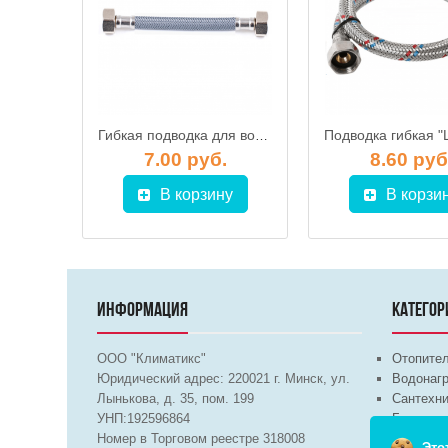
Подводка гибкая "Lytcho" в стальной оплетке Г/Г 1000 мм
Гибкая подводка для воды Fil-Nox AС SN в нейлоновой оплетке ГхГ 800 мм, MATEU
.
7.00 руб.
8.60 руб
у
В корзину
В корзи
ИНФОРМАЦИЯ
КАТЕГОР
ООО "Климатикс"
Отопите
Юридический адрес:
220021
г. Минск, ул.
Водонагр
Лынькова, д. 35, пом. 199
Сантехни
УНП:192596864
Бытовая 
Номер в Торговом реестре 318008
Вентиля
Это