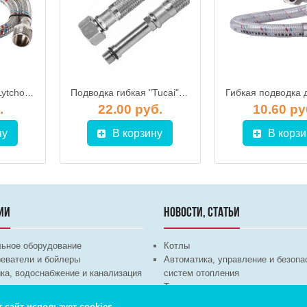
Подводка гибкая "Lytcho" в стальной оплетке Г/Ш 2000 мм
Подводка гибкая "Tucai" для смесителя в нерж. оплетке 1/2" 400 мм (пара)
.
22.00 руб.
10.60 ру
ну
В корзину
В корзи
ИИ
НОВОСТИ, СТАТЬИ
льное оборудование
Котлы
еватели и бойлеры
Автоматика, управление и безопа
ка, водоснабжение и канализация
систем отопления
техника
Теплые полы
ционное оборудование
Трубы и арматура
т сайт использует cookies