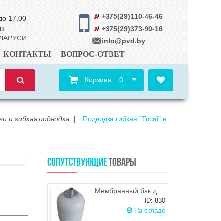
+375(29)110-46-46
до 17.00
ик
+375(29)373-90-16
ЕЛАРУСИ
info@pvd.by
КОНТАКТЫ
ВОПРОС-ОТВЕТ
Корзина:
0
и и гибкая подводка
|
Подводка гибкая "Tucai" в
СОПУТСТВУЮЩИЕ
ТОВАРЫ
Мембранный бак для ГВС и гелиосистем Wester WDV35
ID: 830
На складе