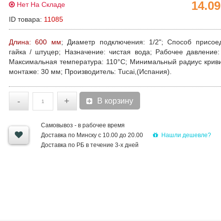
14.0
Нет На Складе
ID товара:
11085
Длина: 600 мм
;
Диаметр подключения
: 1/2";
Способ присое
гайка / штуцер;
Назначение
: чистая вода;
Рабочее давление
Максимальная температура
: 110°С;
Минимальный радиус крив
монтаже
: 30 мм;
Производитель
: Tucai,(Испания).
-
+
В корзину
Самовывоз - в рабочее время
Нашли дешевле?
Доставка по Минску с 10.00 до 20.00
Доставка по РБ в течение 3-х дней