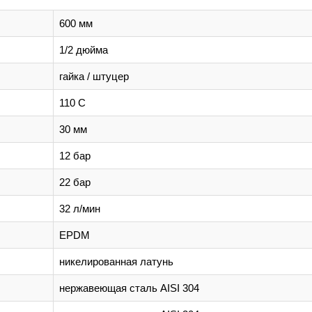
600 мм
1/2 дюйма
гайка / штуцер
110 С
30 мм
12 бар
22 бар
32 л/мин
EPDM
никелированная латунь
нержавеющая сталь AISI 304