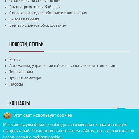
Отопительное оборудование
Водонагреватели и бойлеры
Сантехника, водоснабжение и канализация
Бытовая техника
Вентиляционное оборудование
НОВОСТИ, СТАТЬИ
Котлы
Автоматика, управление и безопасность систем отопления
Теплые полы
Трубы и арматура
Насосы
КОНТАКТЫ
Этот сайт использует cookies
Заказать
г. Минск, ВЦ "Экспобел", строительный рынок, павильон № 8c
звонок
Мы используем файлы cookie для запоминания и анализа ваших
г. Минск, ул. М. Лынькова, д. 35, пом. 199
предпочтений. Продолжая пользоваться сайтом, вы соглашаетесь на
+375 (29) 110-46-46 (А1)
использование
файлов cookie
+375 (29) 373-90-16 (A1)